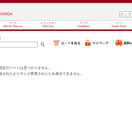
ベース
エフェクター
アンプ
パーツ
Electric Basses
Effectors
Amplifiers
Guitar Parts
索
指定のページは見つかりません。
除されたかＵＲＬが変更されたため表示できません。