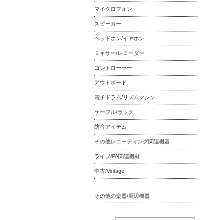
マイクロフォン
スピーカー
ヘッドホン/イヤホン
ミキサー/レコーダー
コントローラー
アウトボード
電子ドラム/リズムマシン
ケーブル/ラック
防音アイテム
その他レコーディング関連機器
ライブ/PA関連機材
中古/Vintage
その他の楽器/周辺機器