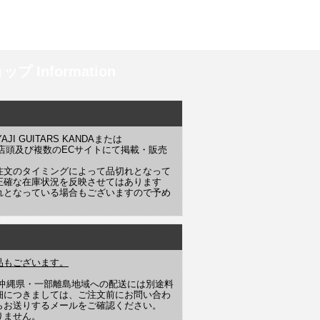
プ Information
 GUITARS KANDAまたは
YAJI 店頭及び複数のECサイトにて掲載・販売
注文のタイミングによって品切れとなって
正確な在庫状況を反映させてはあります
れとなっている場合もございますので予め
品もございます。
や沖縄県・一部離島地域への配送には別途料
細につきましては、ご注文前にお問い合わ
らお送りするメールをご確認ください。
りません。