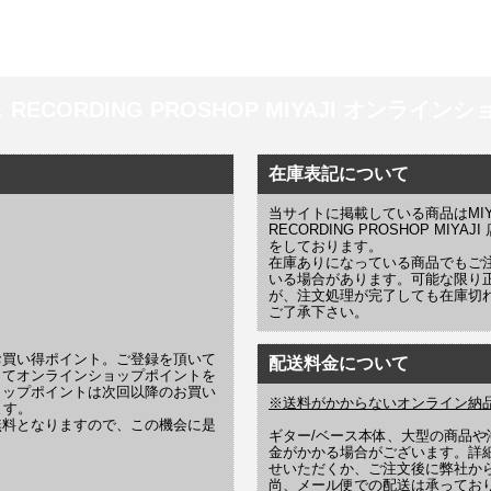
 ＆ RECORDING PROSHOP MIYAJI オンラインショッ
在庫表記について
当サイトに掲載している商品はMIYAJI
RECORDING PROSHOP MI
をしております。
在庫ありになっている商品でもご
いる場合があります。可能な限り
が、注文処理が完了しても在庫切
ご了承下さい。
お買い得ポイント。ご登録を頂いて
配送料金について
じてオンラインショップポイントを
ョップポイントは次回以降のお買い
※送料がかからないオンライン納
ます。
無料となりますので、この機会に是
ギター/ベース本体、大型の商品
金がかかる場合がございます。詳
せいただくか、ご注文後に弊社か
尚、メール便での配送は承ってお