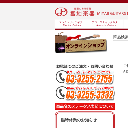
エレクトリックギター
アコースティックギター
Electric Guitars
Acoustic Guitars
商品検
ご
削
臨時休業のお知らせ