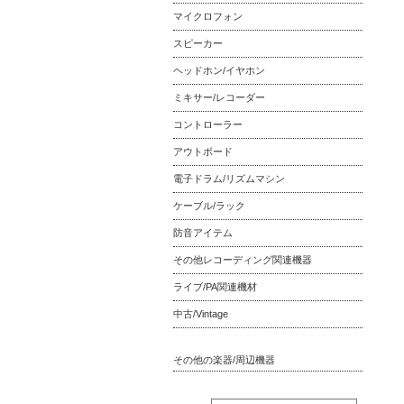
マイクロフォン
スピーカー
ヘッドホン/イヤホン
ミキサー/レコーダー
コントローラー
アウトボード
電子ドラム/リズムマシン
ケーブル/ラック
防音アイテム
その他レコーディング関連機器
ライブ/PA関連機材
中古/Vintage
その他の楽器/周辺機器