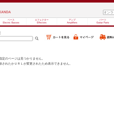
ベース
エフェクター
アンプ
パーツ
Electric Basses
Effectors
Amplifiers
Guitar Parts
索
指定のページは見つかりません。
除されたかＵＲＬが変更されたため表示できません。