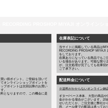
 ＆ RECORDING PROSHOP MIYAJI オンラインショッ
在庫表記について
当サイトに掲載している商品はMIYAJI
RECORDING PROSHOP MI
をしております。
在庫ありになっている商品でもご
いる場合があります。可能な限り
が、注文処理が完了しても在庫切
ご了承下さい。
お買い得ポイント。ご登録を頂いて
配送料金について
じてオンラインショップポイントを
ョップポイントは次回以降のお買い
※送料がかからないオンライン納
ます。
無料となりますので、この機会に是
ギター/ベース本体、大型の商品
金がかかる場合がございます。詳
せいただくか、ご注文後に弊社か
尚、メール便での配送は承ってお