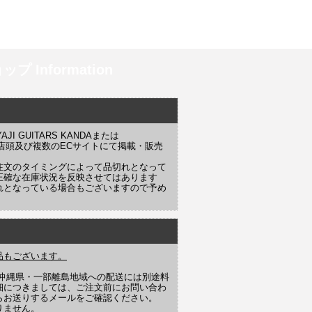
プ Information
 GUITARS KANDAまたは
YAJI 店頭及び複数のECサイトにて掲載・販売
注文のタイミングによって品切れとなって
正確な在庫状況を反映させてはあります
れとなっている場合もございますので予め
品もございます。
や沖縄県・一部離島地域への配送には別途料
細につきましては、ご注文前にお問い合わ
らお送りするメールをご確認ください。
りません。