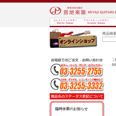
エレクトリックギター
アコースティックギター
Electric Guitars
Acoustic Guitars
商品検
ご
削
臨時休業のお知らせ