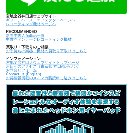
宮地楽器神田店ウェブサイト
ギター、ベース、エフェクターページへ
レコーディング機材ページへ
RECOMMENDED
新着中古入荷商品一覧
中古ヴィンテージレコーディング機材
買取り・下取りのご相談
お手持ちの楽器・機材の買取り下取りはこちら
インフォメーション
宮地楽器神田店ウェブサイトトップページ
お店へのアクセス（東京都 神田/御茶ノ水）
お問合せフォーム
Contact us (English)
お得情報満載のメルマガ購読申し込みはこちら