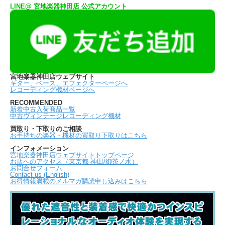
LINE@ 宮地楽器神田店 公式アカウント
宮地楽器神田店ウェブサイト
ギター、ベース、エフェクターページへ
レコーディング機材ページへ
RECOMMENDED
新着中古入荷商品一覧
中古ヴィンテージレコーディング機材
買取り・下取りのご相談
お手持ちの楽器・機材の買取り下取りはこちら
インフォメーション
宮地楽器神田店ウェブサイトトップページ
お店へのアクセス（東京都 神田/御茶ノ水）
お問合せフォーム
Contact us (English)
お得情報満載のメルマガ購読申し込みはこちら