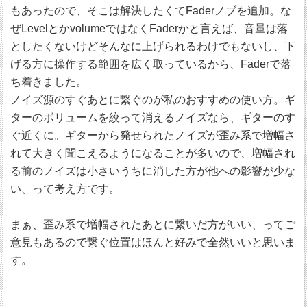
もあったので、そこは解決したくてFaderノブを追加。な
ぜLevelとかvolumeではなくFaderかと言えば、音量は落
としたくないけどそんなに上げられるわけでもないし、下
げる方に操作する範囲を広く取っているから、Faderで落
ち着きました。
ノイズ源のすぐあとに繋ぐのが私のおすすめの使い方。ギ
ターのボリュームを絞って消えるノイズなら、ギターのす
ぐ近くに。ギターから発せられたノイズが歪み系で増幅さ
れて大きく聞こえるようになることが多いので、増幅され
る前のノイズは小さいうちに消した方が他への影響が少な
い、って考え方です。
まぁ、歪み系で増幅されたあとに繋いだ方がいい、ってご
意見もあるので繋ぐ位置はほんと好みで全然いいと思いま
す。