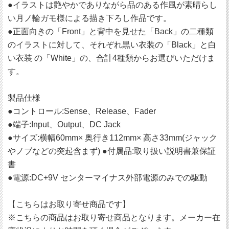
●イラストは艶やかでありながら品のある作風が素晴らし
い月ノ輪ガモ様による描き下ろし作品です。
●正面向きの「Front」と背中を見せた「Back」の二種類
のイラストに対して、それぞれ黒い衣装の「Black」と白
い衣装 の「White」の、合計4種類からお選びいただけま
す。
製品仕様
●コントロール:Sense、Release、Fader
●端子:Input、Output、DC Jack
●サイズ:横幅60mm× 奥行き112mm× 高さ33mm(ジャック
やノブなどの突起含まず) ●付属品:取り扱い説明書兼保証
書
●電源:DC+9V センターマイナス外部電源のみでの駆動
【こちらはお取り寄せ商品です】
※こちらの商品はお取り寄せ商品となります。メーカー在