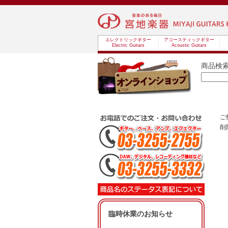
エレクトリックギター
アコースティックギター
Electric Guitars
Acoustic Guitars
商品検
ご
削
臨時休業のお知らせ