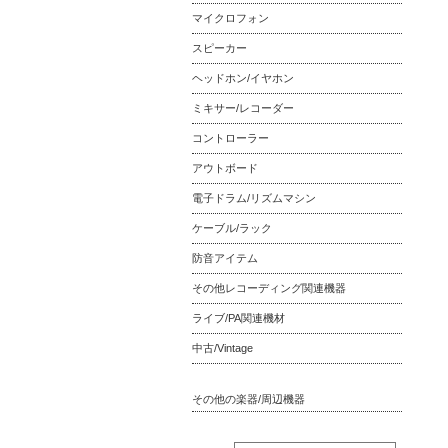
マイクロフォン
スピーカー
ヘッドホン/イヤホン
ミキサー/レコーダー
コントローラー
アウトボード
電子ドラム/リズムマシン
ケーブル/ラック
防音アイテム
その他レコーディング関連機器
ライブ/PA関連機材
中古/Vintage
その他の楽器/周辺機器