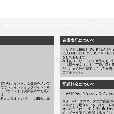
 ＆ RECORDING PROSHOP MIYAJI オンラインショッ
在庫表記について
当サイトに掲載している商品はMIYAJI
RECORDING PROSHOP MI
をしております。
在庫ありになっている商品でもご
いる場合があります。可能な限り
が、注文処理が完了しても在庫切
ご了承下さい。
お買い得ポイント。ご登録を頂いて
配送料金について
じてオンラインショップポイントを
ョップポイントは次回以降のお買い
※送料がかからないオンライン納
ます。
無料となりますので、この機会に是
ギター/ベース本体、大型の商品
金がかかる場合がございます。詳
せいただくか、ご注文後に弊社か
尚、メール便での配送は承ってお