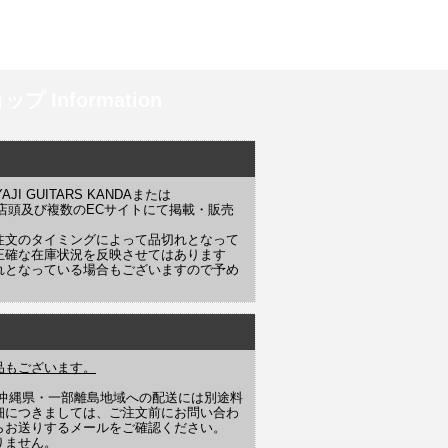
プ Information
 GUITARS KANDAまたは
YAJI 店頭及び複数のECサイトにて掲載・販売
注文のタイミングによって品切れとなって
正確な在庫状況を反映させてはあります
れとなっている場合もございますので予め
品もございます。
や沖縄県・一部離島地域への配送には別途料
細につきましては、ご注文前にお問い合わ
らお送りするメールをご確認ください。
りません。