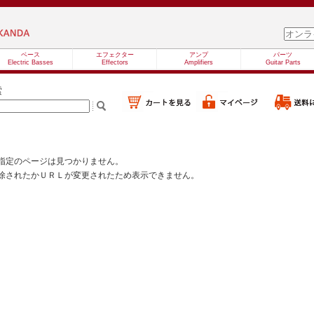
ベース
エフェクター
アンプ
パーツ
Electric Basses
Effectors
Amplifiers
Guitar Parts
索
指定のページは見つかりません。
除されたかＵＲＬが変更されたため表示できません。