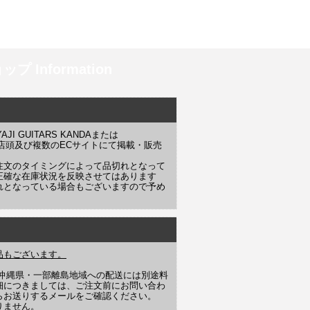
プ Information
 GUITARS KANDAまたは
YAJI 店頭及び複数のECサイトにて掲載・販売
注文のタイミングによって品切れとなって
正確な在庫状況を反映させてはあります
れとなっている場合もございますので予め
品もございます。
や沖縄県・一部離島地域への配送には別途料
細につきましては、ご注文前にお問い合わ
らお送りするメールをご確認ください。
りません。