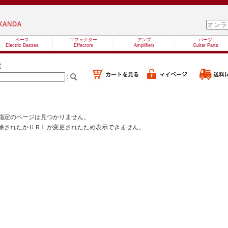
ベース
エフェクター
アンプ
パーツ
Electric Basses
Effectors
Amplifiers
Guitar Parts
索
指定のページは見つかりません。
除されたかＵＲＬが変更されたため表示できません。