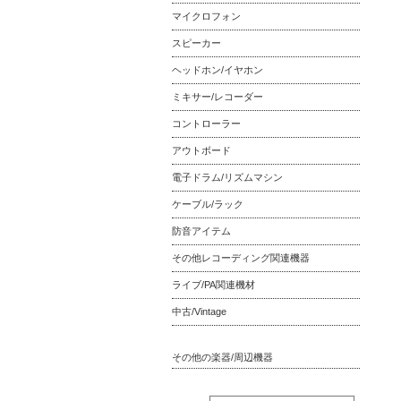
マイクロフォン
スピーカー
ヘッドホン/イヤホン
ミキサー/レコーダー
コントローラー
アウトボード
電子ドラム/リズムマシン
ケーブル/ラック
防音アイテム
その他レコーディング関連機器
ライブ/PA関連機材
中古/Vintage
その他の楽器/周辺機器