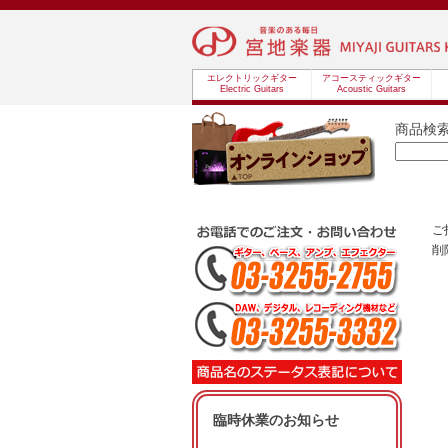
エレクトリックギター
アコースティックギター
Electric Guitars
Acoustic Guitars
商品検
ご
削
臨時休業のお知らせ