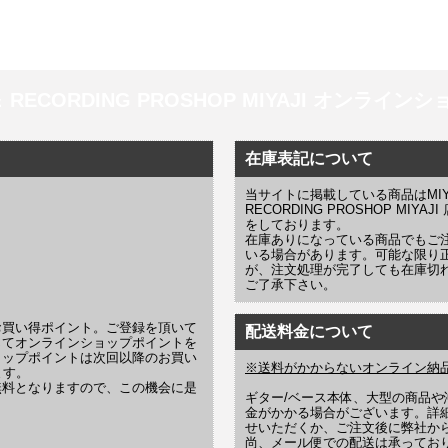
 ＆ RECORDING PROSHOP MIYAJI オンラインショッ
在庫表記について
当サイトに掲載している商品はMIYAJI
RECORDING PROSHOP MI
をしております。
在庫ありになっている商品でもご
いる場合があります。可能な限り
が、注文処理が完了しても在庫切
ご了承下さい。
お買い得ポイント。ご登録を頂いて
配送料金について
じてオンラインショップポイントを
ョップポイントは次回以降のお買い
※送料がかからないオンライン納
ます。
無料となりますので、この機会に是
ギター/ベース本体、大型の商品
金がかかる場合がございます。詳
せいただくか、ご注文後に弊社か
尚、メール便での配送は承ってお