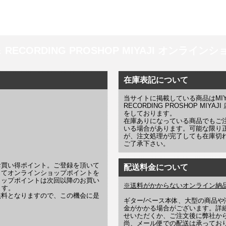
 ＆ RECORDING PROSHOP MIYAJI オンラインショッ
在庫表記について
当サイトに掲載している商品はMIYAJI
RECORDING PROSHOP MI
をしております。
在庫ありになっている商品でもご
いる場合があります。可能な限り
が、注文処理が完了しても在庫切
ご了承下さい。
お買い得ポイント。ご登録を頂いて
配送料金について
じてオンラインショップポイントを
ョップポイントは次回以降のお買い
※送料がかからないオンライン納
ます。
無料となりますので、この機会に是
ギター/ベース本体、大型の商品
金がかかる場合がございます。詳
せいただくか、ご注文後に弊社か
尚、メール便での配送は承ってお