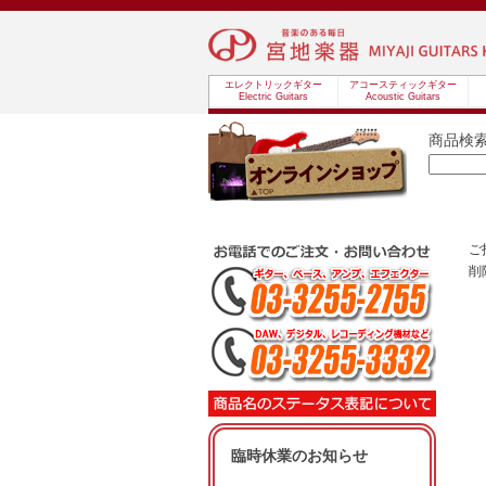
エレクトリックギター
アコースティックギター
Electric Guitars
Acoustic Guitars
商品検
ご
削
臨時休業のお知らせ