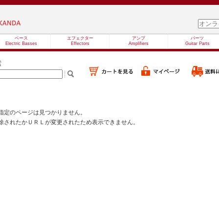
ベース
エフェクター
アンプ
パーツ
Electric Basses
Effectors
Amplifiers
Guitar Parts
索
指定のページは見つかりません。
除されたかＵＲＬが変更されたため表示できません。