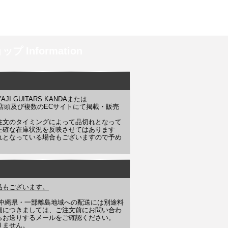
プ Information
 GUITARS KANDAまたは
YAJI 店頭及び複数のECサイトにて掲載・販売
注文のタイミングによって品切れとなって
正確な在庫状況を反映させてはあります
れとなっている場合もございますので予め
品もございます。
や沖縄県・一部離島地域への配送には別途料
細につきましては、ご注文前にお問い合わ
らお送りするメールをご確認ください。
りません。