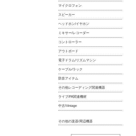
マイクロフォン
スピーカー
ヘッドホン/イヤホン
ミキサー/レコーダー
コントローラー
アウトボード
電子ドラム/リズムマシン
ケーブル/ラック
防音アイテム
その他レコーディング関連機器
ライブ/PA関連機材
中古/Vintage
その他の楽器/周辺機器