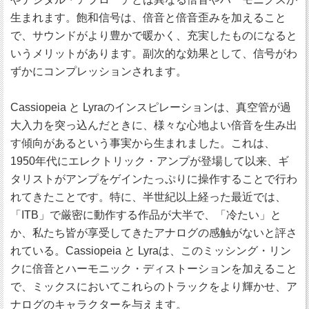
生まれます。飽和信号は、倍音と倍音歪みを加えること
で、サウンドがより豊かで暖かく、充実したものになると
いうメリットがあります。副次的な効果として、信号がわ
ずかにコンプレッションされます。
Cassiopeia と Lyraのインスピレーションは、真空管が過
大入力を突っ込んだときに、様々な心地よい倍音を生み出
す傾向があるという事実から生まれました。これは、
1950年代にエレクトリック・アンプが登場して以来、ギ
タリストがアンプをゲインたっぷりに操作することで行わ
れてきたことです。特に、半世紀以上経った最近では、
「ITB」で厳密に動作する作品が大半で、「冷たい」と
か、私たち皆が享受してきたアナログの感触がないと評さ
れている。Cassiopeia と Lyraは、このミッシング・リン
クに倍音とハーモニック・ディストーションを加えること
で、ミックスにおいてこれらのトラックをより輝かせ、ア
ナログのキャラクターを与えます。