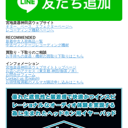
宮地楽器神田店ウェブサイト
ギター、ベース、エフェクターページへ
レコーディング機材ページへ
RECOMMENDED
新着中古入荷商品一覧
中古ヴィンテージレコーディング機材
買取り・下取りのご相談
お手持ちの楽器・機材の買取り下取りはこちら
インフォメーション
宮地楽器神田店ウェブサイトトップページ
お店へのアクセス（東京都 神田/御茶ノ水）
お問合せフォーム
Contact us (English)
お得情報満載のメルマガ購読申し込みはこちら