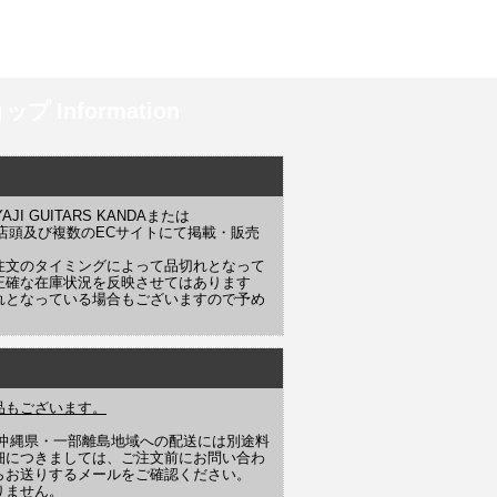
プ Information
 GUITARS KANDAまたは
YAJI 店頭及び複数のECサイトにて掲載・販売
注文のタイミングによって品切れとなって
正確な在庫状況を反映させてはあります
れとなっている場合もございますので予め
品もございます。
や沖縄県・一部離島地域への配送には別途料
細につきましては、ご注文前にお問い合わ
らお送りするメールをご確認ください。
りません。