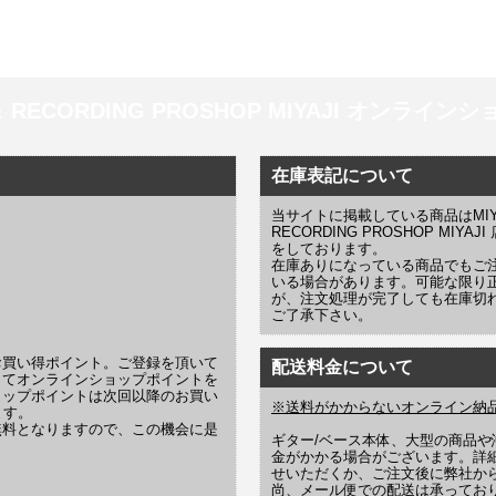
 ＆ RECORDING PROSHOP MIYAJI オンラインショッ
在庫表記について
当サイトに掲載している商品はMIYAJI
RECORDING PROSHOP MI
をしております。
在庫ありになっている商品でもご
いる場合があります。可能な限り
が、注文処理が完了しても在庫切
ご了承下さい。
お買い得ポイント。ご登録を頂いて
配送料金について
じてオンラインショップポイントを
ョップポイントは次回以降のお買い
※送料がかからないオンライン納
ます。
無料となりますので、この機会に是
ギター/ベース本体、大型の商品
金がかかる場合がございます。詳
せいただくか、ご注文後に弊社か
尚、メール便での配送は承ってお