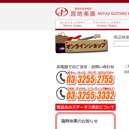
エレクトリックギター
アコースティックギター
Electric Guitars
Acoustic Guitars
商品検
ご
削
臨時休業のお知らせ