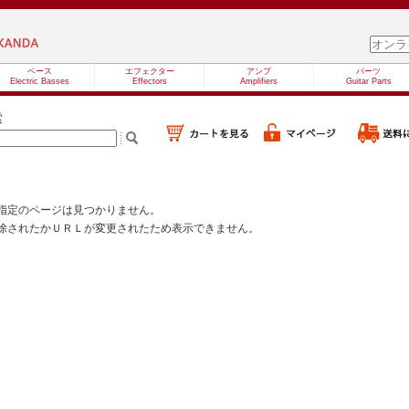
ベース
エフェクター
アンプ
パーツ
Electric Basses
Effectors
Amplifiers
Guitar Parts
索
指定のページは見つかりません。
除されたかＵＲＬが変更されたため表示できません。