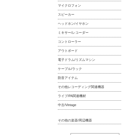
マイクロフォン
スピーカー
ヘッドホン/イヤホン
ミキサー/レコーダー
コントローラー
アウトボード
電子ドラム/リズムマシン
ケーブル/ラック
防音アイテム
その他レコーディング関連機器
ライブ/PA関連機材
中古/Vintage
その他の楽器/周辺機器