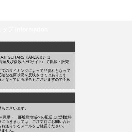
プ Information
 GUITARS KANDAまたは
YAJI 店頭及び複数のECサイトにて掲載・販売
注文のタイミングによって品切れとなって
正確な在庫状況を反映させてはあります
れとなっている場合もございますので予め
品もございます。
や沖縄県・一部離島地域への配送には別途料
細につきましては、ご注文前にお問い合わ
らお送りするメールをご確認ください。
りません。