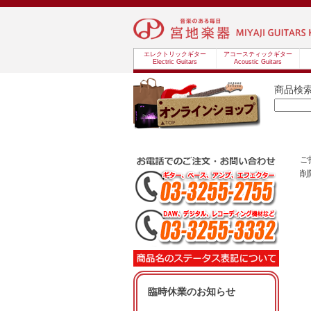
エレクトリックギター
アコースティックギター
Electric Guitars
Acoustic Guitars
商品検
ご
削
臨時休業のお知らせ