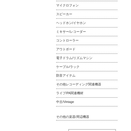
マイクロフォン
スピーカー
ヘッドホン/イヤホン
ミキサー/レコーダー
コントローラー
アウトボード
電子ドラム/リズムマシン
ケーブル/ラック
防音アイテム
その他レコーディング関連機器
ライブ/PA関連機材
中古/Vintage
その他の楽器/周辺機器