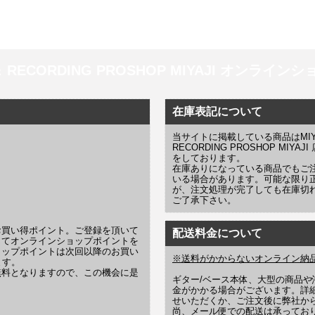
 ＆ RECORDING PROSHOP MIYAJI オンラインショッ
在庫表記について
当サイトに掲載している商品はMIYAJI
RECORDING PROSHOP MI
をしております。
在庫ありになっている商品でもご
いる場合があります。可能な限り
が、注文処理が完了しても在庫切
ご了承下さい。
お買い得ポイント。ご登録を頂いて
配送料金について
じてオンラインショップポイントを
ョップポイントは次回以降のお買い
※送料がかからないオンライン納
ます。
無料となりますので、この機会に是
ギター/ベース本体、大型の商品
金がかかる場合がございます。詳
せいただくか、ご注文後に弊社か
尚、メール便での配送は承ってお