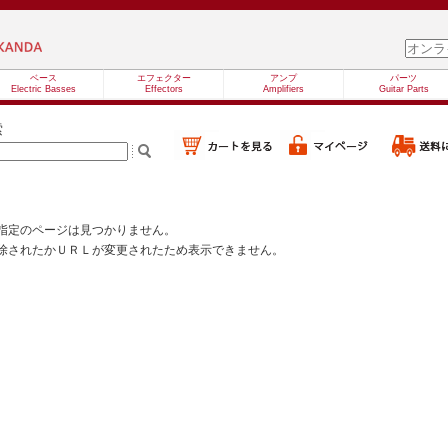
ベース
エフェクター
アンプ
パーツ
Electric Basses
Effectors
Amplifiers
Guitar Parts
索
指定のページは見つかりません。
除されたかＵＲＬが変更されたため表示できません。