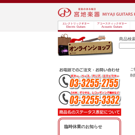
エレクトリックギター
アコースティックギター
Electric Guitars
Acoustic Guitars
商品検
ご
削
臨時休業のお知らせ