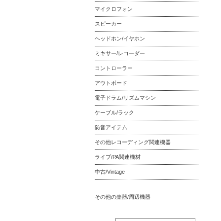
マイクロフォン
スピーカー
ヘッドホン/イヤホン
ミキサー/レコーダー
コントローラー
アウトボード
電子ドラム/リズムマシン
ケーブル/ラック
防音アイテム
その他レコーディング関連機器
ライブ/PA関連機材
中古/Vintage
その他の楽器/周辺機器