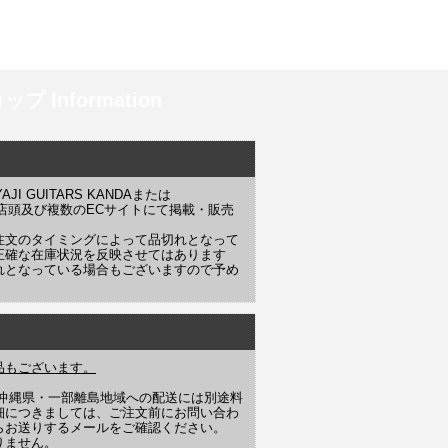
プ Information
 GUITARS KANDAまたは
YAJI 店頭及び複数のECサイトにて掲載・販売
注文のタイミングによって品切れとなって
正確な在庫状況を反映させてはあります
れとなっている場合もございますので予め
品もございます。
や沖縄県・一部離島地域への配送には別途料
細につきましては、ご注文前にお問い合わ
らお送りするメールをご確認ください。
りません。