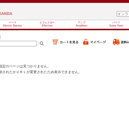
ベース
エフェクター
アンプ
パーツ
Electric Basses
Effectors
Amplifiers
Guitar Parts
索
指定のページは見つかりません。
除されたかＵＲＬが変更されたため表示できません。