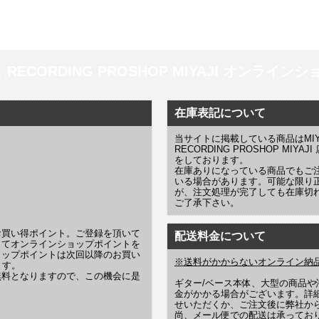
 ＆ RECORDING PROSHOP MIYAJI オンラインショッ
在庫表記について
当サイトに掲載している商品はMIYAJI
RECORDING PROSHOP MI
をしております。
在庫ありになっている商品でもご
いる場合があります。可能な限り
が、注文処理が完了しても在庫切
ご了承下さい。
お買い得ポイント。ご登録を頂いて
配送料金について
じてオンラインショップポイントを
ョップポイントは次回以降のお買い
※送料がかからないオンライン納
ます。
無料となりますので、この機会に是
ギター/ベース本体、大型の商品
金がかかる場合がございます。詳
せいただくか、ご注文後に弊社か
尚、メール便での配送は承ってお