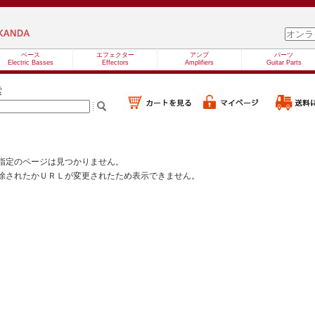
ベース
エフェクター
アンプ
パーツ
Electric Basses
Effectors
Amplifiers
Guitar Parts
索
指定のページは見つかりません。
除されたかＵＲＬが変更されたため表示できません。