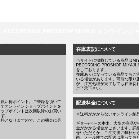
 ＆ RECORDING PROSHOP MIYAJI オンラインショッ
在庫表記について
当サイトに掲載している商品はMIYAJI
RECORDING PROSHOP MI
をしております。
在庫ありになっている商品でもご
いる場合があります。可能な限り
が、注文処理が完了しても在庫切
ご了承下さい。
お買い得ポイント。ご登録を頂いて
配送料金について
じてオンラインショップポイントを
ョップポイントは次回以降のお買い
※送料がかからないオンライン納
ます。
無料となりますので、この機会に是
ギター/ベース本体、大型の商品
金がかかる場合がございます。詳
せいただくか、ご注文後に弊社か
尚、メール便での配送は承ってお