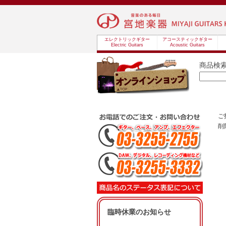
エレクトリックギター
アコースティックギター
Electric Guitars
Acoustic Guitars
商品検
ご
削
臨時休業のお知らせ