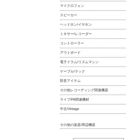
マイクロフォン
スピーカー
ヘッドホン/イヤホン
ミキサー/レコーダー
コントローラー
アウトボード
電子ドラム/リズムマシン
ケーブル/ラック
防音アイテム
その他レコーディング関連機器
ライブ/PA関連機材
中古/Vintage
その他の楽器/周辺機器