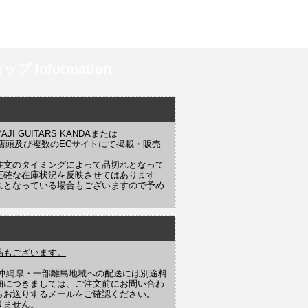
プ Information
 GUITARS KANDAまたは
YAJI 店頭及び複数のECサイトにて掲載・販売
注文のタイミングによって品切れとなって
正確な在庫状況を反映させてはあります
れとなっている場合もございますので予め
品もございます。
や沖縄県・一部離島地域への配送には別途料
細につきましては、ご注文前にお問い合わ
らお送りするメールをご確認ください。
りません。