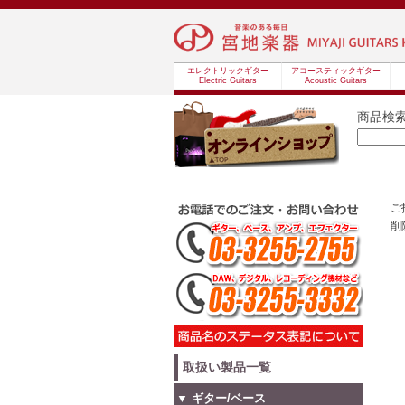
エレクトリックギター
アコースティックギター
Electric Guitars
Acoustic Guitars
商品検
ご
削
取扱い製品一覧
▼ ギター/ベース