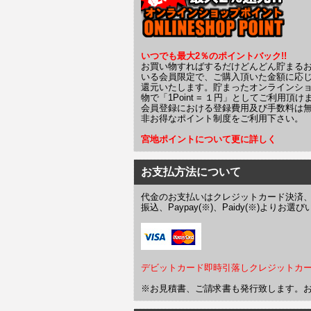
いつでも最大2％のポイントバック!!
お買い物すればするだけどんどん貯まる
いる会員限定で、ご購入頂いた金額に応
還元いたします。貯まったオンラインシ
物で「1Point = １円」としてご利用頂け
会員登録における登録費用及び手数料は
非お得なポイント制度をご利用下さい。
宮地ポイントについて更に詳しく
お支払方法について
代金のお支払いはクレジットカード決済
振込、Paypay(※)、Paidy(※)より
デビットカード即時引落しクレジットカ
※お見積書、ご請求書も発行致します。