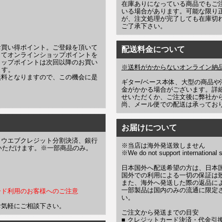
在庫ありになっている商品でもご
いる場合があります。可能な限り
が、注文処理が完了しても在庫切
ご了承下さい。
お買い得ポイント。ご登録を頂いて
配送料金について
じてオンラインショップポイントを
ョップポイントは次回以降のお買い
※送料がかからないオンライン納
ます。
無料となりますので、この機会に是
ギター/ベース本体、大型の商品
金がかかる場合がございます。詳
せいただくか、ご注文後に弊社か
尚、メール便での配送は承ってお
お届けについて
、ウエブクレジット分割決済、銀行
※当店は海外発送致しません
お選びいただけます。※一部商品のみ。
※We do not support international s
日本国外へ配送希望の方は、日本
国外での利用による一切の保証は
また、海外へ発送した際の返品に
一部製品は国内のみの流通に限定
ード利用のお客様へのご注意
い。
お気軽にご相談下さい。
ご注文から発送までの目安
■ クレジットカード決済・代金引