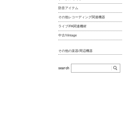
防音アイテム
その他レコーディング関連機器
ライブ/PA関連機材
中古/Vintage
その他の楽器/周辺機器