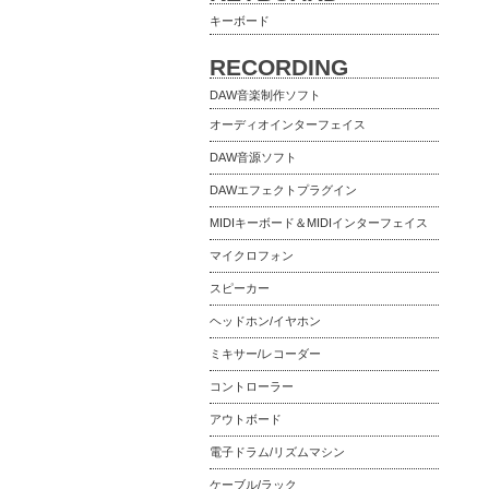
キーボード
RECORDING
DAW音楽制作ソフト
オーディオインターフェイス
DAW音源ソフト
DAWエフェクトプラグイン
MIDIキーボード＆MIDIインターフェイス
マイクロフォン
スピーカー
ヘッドホン/イヤホン
ミキサー/レコーダー
コントローラー
アウトボード
電子ドラム/リズムマシン
ケーブル/ラック