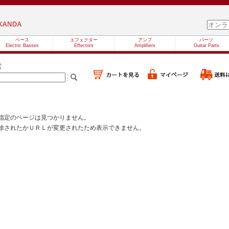
ベース
エフェクター
アンプ
パーツ
Electric Basses
Effectors
Amplifiers
Guitar Parts
索
指定のページは見つかりません。
除されたかＵＲＬが変更されたため表示できません。