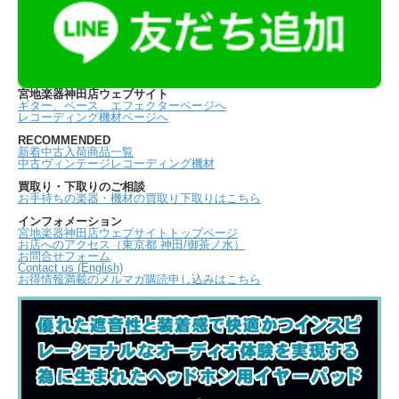
宮地楽器神田店ウェブサイト
ギター、ベース、エフェクターページへ
レコーディング機材ページへ
RECOMMENDED
新着中古入荷商品一覧
中古ヴィンテージレコーディング機材
買取り・下取りのご相談
お手持ちの楽器・機材の買取り下取りはこちら
インフォメーション
宮地楽器神田店ウェブサイトトップページ
お店へのアクセス（東京都 神田/御茶ノ水）
お問合せフォーム
Contact us (English)
お得情報満載のメルマガ購読申し込みはこちら