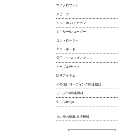
マイクロフォン
スピーカー
ヘッドホン/イヤホン
ミキサー/レコーダー
コントローラー
アウトボード
電子ドラム/リズムマシン
ケーブル/ラック
防音アイテム
その他レコーディング関連機器
ライブ/PA関連機材
中古/Vintage
その他の楽器/周辺機器