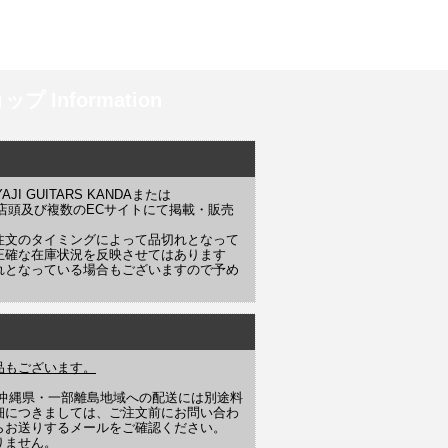
プ Information
 GUITARS KANDAまたは
YAJI 店頭及び複数のECサイトにて掲載・販売
注文のタイミングによって品切れとなって
正確な在庫状況を反映させてはあります
れとなっている場合もございますので予め
品もございます。
や沖縄県・一部離島地域への配送には別途料
細につきましては、ご注文前にお問い合わ
らお送りするメールをご確認ください。
りません。