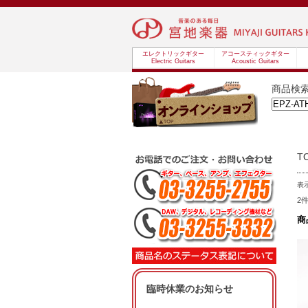
エレクトリックギター
アコースティックギター
Electric Guitars
Acoustic Guitars
商品検
T
表
2
商
臨時休業のお知らせ