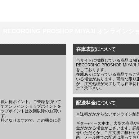
 ＆ RECORDING PROSHOP MIYAJI オンラインショッ
在庫表記について
当サイトに掲載している商品はMIYAJI
RECORDING PROSHOP MI
をしております。
在庫ありになっている商品でもご
いる場合があります。可能な限り
が、注文処理が完了しても在庫切
ご了承下さい。
お買い得ポイント。ご登録を頂いて
配送料金について
じてオンラインショップポイントを
ョップポイントは次回以降のお買い
※送料がかからないオンライン納
ます。
無料となりますので、この機会に是
ギター/ベース本体、大型の商品
金がかかる場合がございます。詳
せいただくか、ご注文後に弊社か
尚、メール便での配送は承ってお