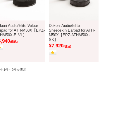
koni Audio/Elite Velour
Dekoni Audio/Elite
rpad for ATH-M50X【EPZ-
Sheepskin Earpad for ATH-
THM50X-ELVL】
M50X【EPZ-ATHM50X-
SK】
5,940
(税込)
¥7,920
(税込)
件中1件～2件を表示