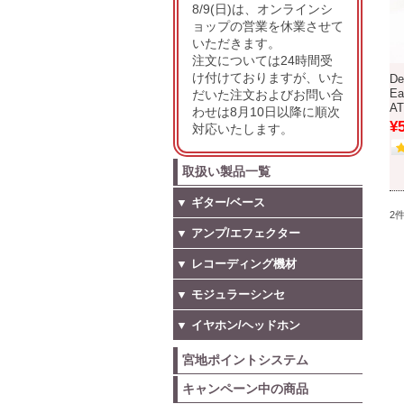
8/9(日)は、オンラインシ
ョップの営業を休業させて
いただきます。
注文については24時間受
け付けておりますが、いた
De
だいた注文およびお問い合
Ea
A
わせは8月10日以降に順次
¥
対応いたします。
取扱い製品一覧
▼ ギター/ベース
2
▼ アンプ/エフェクター
▼ レコーディング機材
▼ モジュラーシンセ
▼ イヤホン/ヘッドホン
宮地ポイントシステム
キャンペーン中の商品