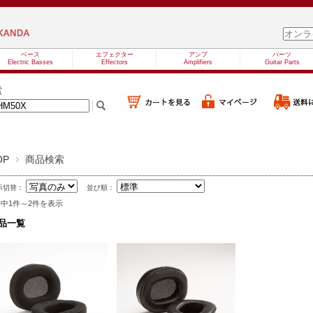
ベース
エフェクター
アンプ
パーツ
Electric Basses
Effectors
Amplifiers
Guitar Parts
索
OP
商品検索
示切替：
並び順：
件中1件～2件を表示
品一覧