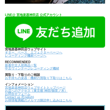
LINE@ 宮地楽器神田店 公式アカウント
宮地楽器神田店ウェブサイト
ギター、ベース、エフェクターページへ
レコーディング機材ページへ
RECOMMENDED
新着中古入荷商品一覧
中古ヴィンテージレコーディング機材
買取り・下取りのご相談
お手持ちの楽器・機材の買取り下取りはこちら
インフォメーション
宮地楽器神田店ウェブサイトトップページ
お店へのアクセス（東京都 神田/御茶ノ水）
お問合せフォーム
Contact us (English)
お得情報満載のメルマガ購読申し込みはこちら