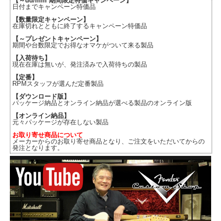
【～dd/mm 期間限定特価キャンペーン】
日付までキャンペーン特価品
【数量限定キャンペーン】
在庫切れとともに終了するキャンペーン特価品
【～プレゼントキャンペーン】
期間や台数限定でお得なオマケがついて来る製品
【入荷待ち】
現在在庫は無いが、発注済みで入荷待ちの製品
【定番】
RPMスタッフが選んだ定番製品
【ダウンロード版】
パッケージ納品とオンライン納品が選べる製品のオンライン版
【オンライン納品】
元々パッケージが存在しない製品
お取り寄せ商品について
メーカーからのお取り寄せ商品となり、ご注文をいただいてからの
発注となります。