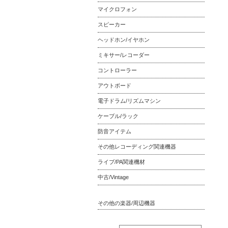
マイクロフォン
スピーカー
ヘッドホン/イヤホン
ミキサー/レコーダー
コントローラー
アウトボード
電子ドラム/リズムマシン
ケーブル/ラック
防音アイテム
その他レコーディング関連機器
ライブ/PA関連機材
中古/Vintage
その他の楽器/周辺機器