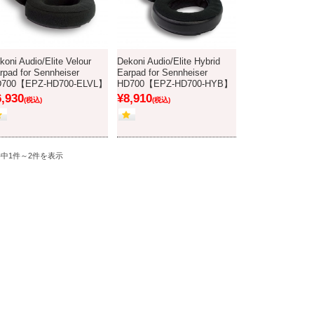
koni Audio/Elite Velour
Dekoni Audio/Elite Hybrid
rpad for Sennheiser
Earpad for Sennheiser
D700【EPZ-HD700-ELVL】
HD700【EPZ-HD700-HYB】
6,930
¥8,910
(税込)
(税込)
件中1件～2件を表示