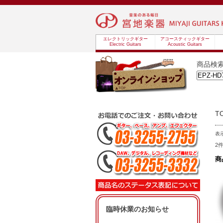
エレクトリックギター
アコースティックギター
Electric Guitars
Acoustic Guitars
商品検
T
表
2
商
臨時休業のお知らせ