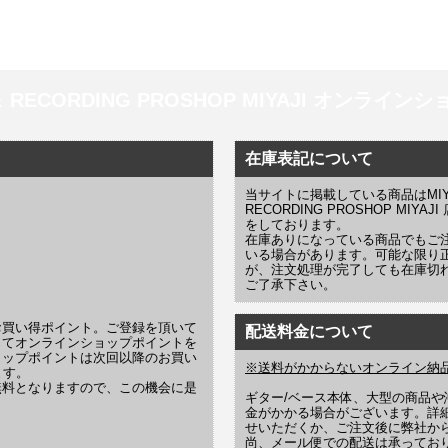
 ＆ RECORDING PROSHOP MIYAJI オンラインショッ
在庫表記について
当サイトに掲載している商品はMIYAJI
RECORDING PROSHOP MI
をしております。
在庫ありになっている商品でもご
いる場合があります。可能な限り
が、注文処理が完了しても在庫切
ご了承下さい。
お買い得ポイント。ご登録を頂いて
配送料金について
じてオンラインショップポイントを
ョップポイントは次回以降のお買い
※送料がかからないオンライン納
ます。
無料となりますので、この機会に是
ギター/ベース本体、大型の商品
金がかかる場合がございます。詳
せいただくか、ご注文後に弊社か
尚、メール便での配送は承ってお