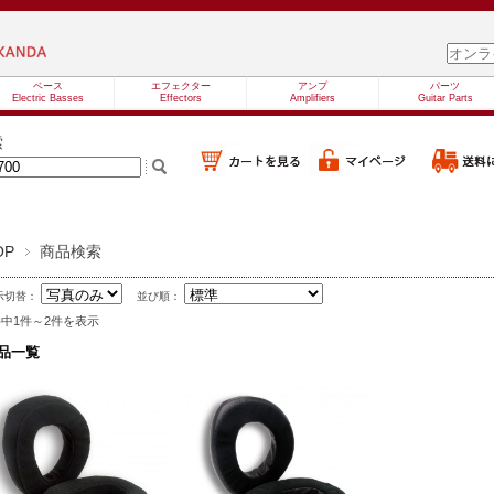
ベース
エフェクター
アンプ
パーツ
Electric Basses
Effectors
Amplifiers
Guitar Parts
索
OP
商品検索
示切替：
並び順：
件中1件～2件を表示
品一覧