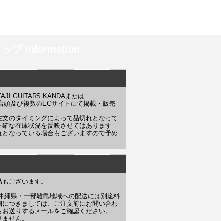
プ Information
 GUITARS KANDAまたは
YAJI 店頭及び複数のECサイトにて掲載・販売
注文のタイミングによって品切れとなって
正確な在庫状況を反映させてはあります
れとなっている場合もございますので予め
品もございます。
や沖縄県・一部離島地域への配送には別途料
細につきましては、ご注文前にお問い合わ
らお送りするメールをご確認ください。
りません。