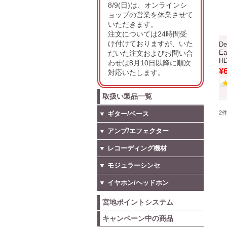
8/9(日)は、オンラインシ
ョップの営業を休業させて
いただきます。
注文については24時間受
け付けておりますが、いた
De
だいた注文およびお問い合
Ea
H
わせは8月10日以降に順次
¥
対応いたします。
取扱い製品一覧
2
▼ ギター/ベース
▼ アンプ/エフェクター
▼ レコーディング機材
▼ モジュラーシンセ
▼ イヤホン/ヘッドホン
宮地ポイントシステム
キャンペーン中の商品