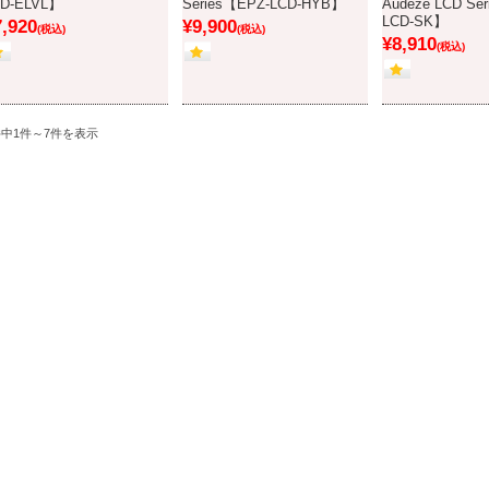
CD-ELVL】
Series【EPZ-LCD-HYB】
Audeze LCD Se
LCD-SK】
7,920
¥9,900
(税込)
(税込)
¥8,910
(税込)
件中1件～7件を表示