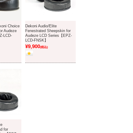
koni Choice
Dekoni Audio/Elite
for Audeze
Fenestrated Sheepskin for
Z-LCD-
Audeze LCD Series【EPZ-
LCD-FNSK】
¥9,900
(税込)
te
d for