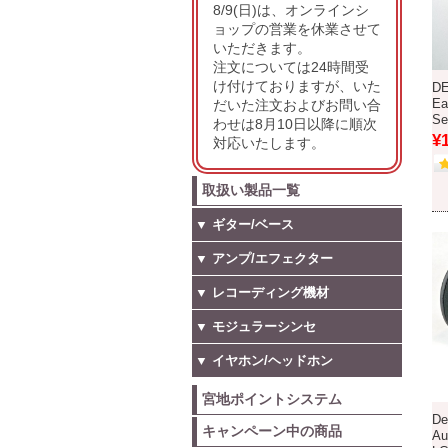
8/9(日)は、オンラインシ
ョップの営業を休業させて
いただきます。
注文については24時間受
け付けておりますが、いた
DE
だいた注文およびお問い合
Ea
Se
わせは8月10日以降に順次
¥
対応いたします。
取扱い製品一覧
▼ ギター/ベース
▼ アンプ/エフェクター
▼ レコーディング機材
▼ モジュラーシンセ
▼ イヤホン/ヘッドホン
宮地ポイントシステム
De
キャンペーン中の商品
Au