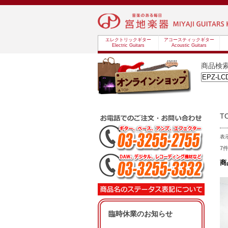
エレクトリックギター
アコースティックギター
Electric Guitars
Acoustic Guitars
商品検
T
表
7
商
臨時休業のお知らせ