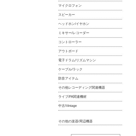
マイクロフォン
スピーカー
ヘッドホン/イヤホン
ミキサー/レコーダー
コントローラー
アウトボード
電子ドラム/リズムマシン
ケーブル/ラック
防音アイテム
その他レコーディング関連機器
ライブ/PA関連機材
中古/Vintage
その他の楽器/周辺機器