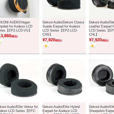
KONI AUDIO/Vegan
Dekoni Audio/Dekoni Choice
Dekoni Audio/De
rpdad for Audeze LCD
Suede Earpad for Audeze
Leather Earpad 
ries【EPZ-LCD-VG】
LCD Series【EPZ-LCD-
LCD Series【EP
CHS】
CHL】
13,860
(税込)
¥7,920
¥7,920
(税込)
(税込)
koni Audio/Elite Velour for
Dekoni Audio/Elite Hybrid
Dekoni Audio/Eli
deze LCD Series【EPZ-
Earpad for Audeze LCD
Sheepskin Earpa