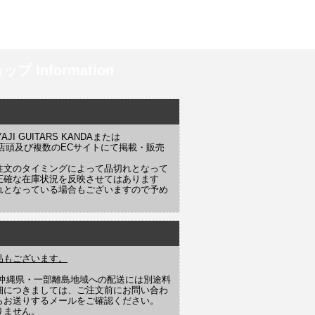
プ Information
 GUITARS KANDAまたは
YAJI 店頭及び複数のECサイトにて掲載・販売
注文のタイミングによって品切れとなって
正確な在庫状況を反映させてはあります
れとなっている場合もございますので予め
品もございます。
や沖縄県・一部離島地域への配送には別途料
細につきましては、ご注文前にお問い合わ
らお送りするメールをご確認ください。
りません。