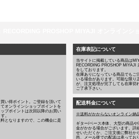
 ＆ RECORDING PROSHOP MIYAJI オンラインショッ
在庫表記について
当サイトに掲載している商品はMIYAJI
RECORDING PROSHOP MI
をしております。
在庫ありになっている商品でもご
いる場合があります。可能な限り
が、注文処理が完了しても在庫切
ご了承下さい。
お買い得ポイント。ご登録を頂いて
配送料金について
じてオンラインショップポイントを
ョップポイントは次回以降のお買い
※送料がかからないオンライン納
ます。
無料となりますので、この機会に是
ギター/ベース本体、大型の商品
金がかかる場合がございます。詳
せいただくか、ご注文後に弊社か
尚、メール便での配送は承ってお