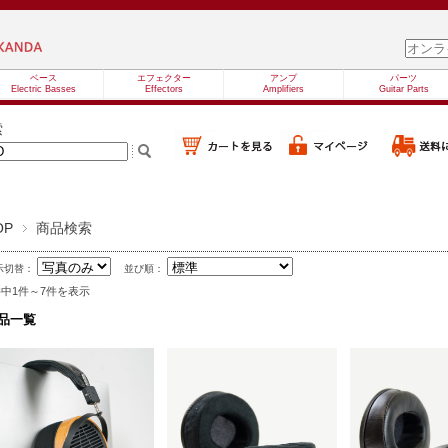
ベース
エフェクター
アンプ
パーツ
Electric Basses
Effectors
Amplifiers
Guitar Parts
索
OP
商品検索
示切替：
並び順：
件中1件～7件を表示
品一覧