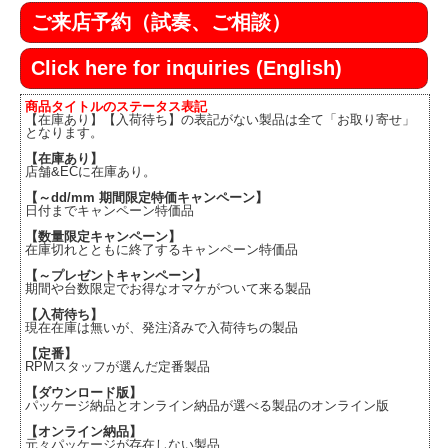
ご来店予約（試奏、ご相談）
Click here for inquiries (English)
商品タイトルのステータス表記
【在庫あり】【入荷待ち】の表記がない製品は全て「お取り寄せ」
となります。
【在庫あり】
店舗&ECに在庫あり。
【～dd/mm 期間限定特価キャンペーン】
日付までキャンペーン特価品
【数量限定キャンペーン】
在庫切れとともに終了するキャンペーン特価品
【～プレゼントキャンペーン】
期間や台数限定でお得なオマケがついて来る製品
【入荷待ち】
現在在庫は無いが、発注済みで入荷待ちの製品
【定番】
RPMスタッフが選んだ定番製品
【ダウンロード版】
パッケージ納品とオンライン納品が選べる製品のオンライン版
【オンライン納品】
元々パッケージが存在しない製品