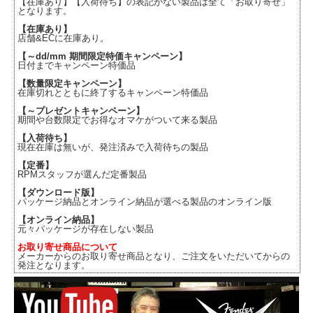
【在庫あり】【入荷待ち】の表記がない製品は全て「お取り寄せ」
となります。
【在庫あり】
店舗&ECに在庫あり。
【～dd/mm 期間限定特価キャンペーン】
日付までキャンペーン特価品
【数量限定キャンペーン】
在庫切れとともに終了するキャンペーン特価品
【～プレゼントキャンペーン】
期間や台数限定でお得なオマケがついて来る製品
【入荷待ち】
現在在庫は無いが、発注済みで入荷待ちの製品
【定番】
RPMスタッフが選んだ定番製品
【ダウンロード版】
パッケージ納品とオンライン納品が選べる製品のオンライン版
【オンライン納品】
元々パッケージが存在しない製品
お取り寄せ商品について
メーカーからのお取り寄せ商品となり、ご注文をいただいてからの
発注となります。