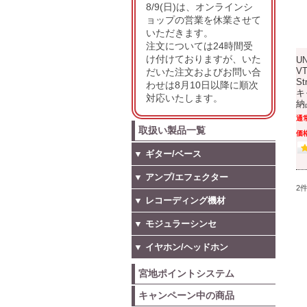
8/9(日)は、オンラインシ
ョップの営業を休業させて
いただきます。
注文については24時間受
け付けておりますが、いた
UN
だいた注文およびお問い合
VT
S
わせは8月10日以降に順次
キ
対応いたします。
納
通
取扱い製品一覧
価格
▼ ギター/ベース
▼ アンプ/エフェクター
2
▼ レコーディング機材
▼ モジュラーシンセ
▼ イヤホン/ヘッドホン
宮地ポイントシステム
キャンペーン中の商品