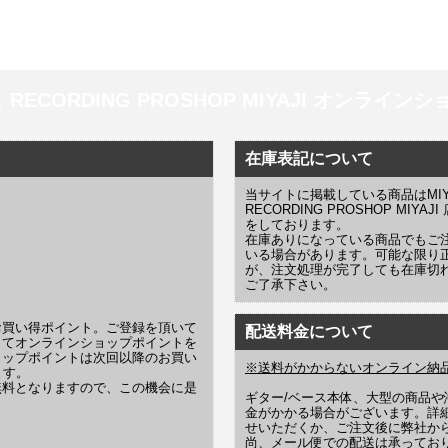
 ＆ RECORDING PROSHOP MIYAJI オンラインショッ
在庫表記について
当サイトに掲載している商品はMIYAJI
RECORDING PROSHOP MI
をしております。
在庫ありになっている商品でもご
いる場合があります。可能な限り
が、注文処理が完了しても在庫切
ご了承下さい。
お買い得ポイント。ご登録を頂いて
配送料金について
じてオンラインショップポイントを
ョップポイントは次回以降のお買い
※送料がかからないオンライン納
ます。
無料となりますので、この機会に是
ギター/ベース本体、大型の商品
金がかかる場合がございます。詳
せいただくか、ご注文後に弊社か
尚、メール便での配送は承ってお