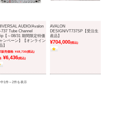
IVERSAL AUDIO/Avalon
AVALON
-737 Tube Channel
DESIGN/VT737SP【受注生
trip【～08/31 期間限定特価
産品】
ャンペーン】【オンライン
¥704,000
(税込)
品】
常販売価格:
¥48,730
(税込)
¥6,436
:
(税込)
件中1件～2件を表示