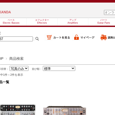
ベース
エフェクター
アンプ
パーツ
Electric Basses
Effectors
Amplifiers
Guitar Parts
索
OP
商品検索
示切替：
並び順：
件中1件～2件を表示
品一覧