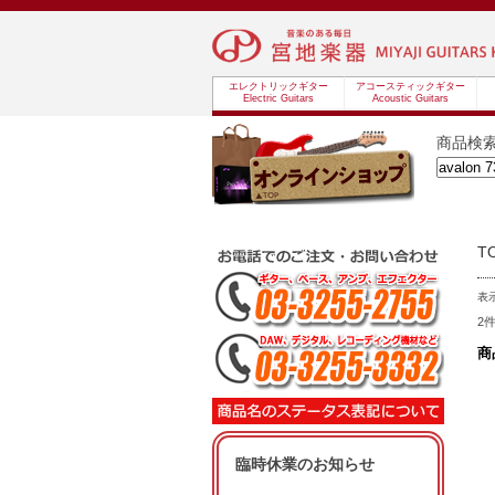
エレクトリックギター
アコースティックギター
Electric Guitars
Acoustic Guitars
商品検
T
表
2
商
臨時休業のお知らせ