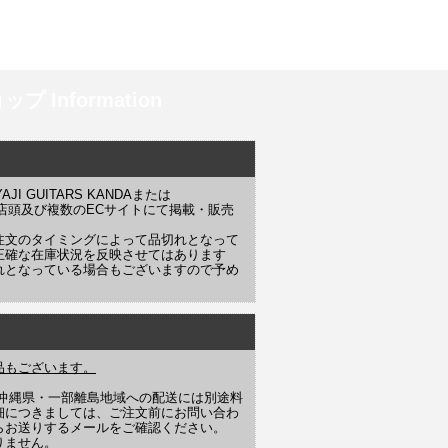
プ Information
 GUITARS KANDAまたは
YAJI 店頭及び複数のECサイトにて掲載・販売
注文のタイミングによって品切れとなって
正確な在庫状況を反映させてはあります
れとなっている場合もございますので予め
品もございます。
や沖縄県・一部離島地域への配送には別途料
細につきましては、ご注文前にお問い合わ
らお送りするメールをご確認ください。
りません。