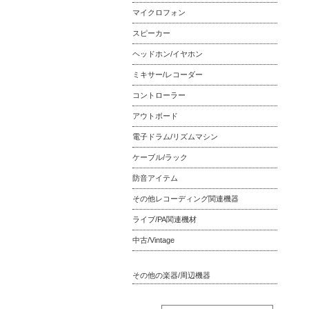
マイクロフォン
スピーカー
ヘッドホン/イヤホン
ミキサー/レコーダー
コントローラー
アウトボード
電子ドラム/リズムマシン
ケーブル/ラック
防音アイテム
その他レコーディング関連機器
ライブ/PA関連機材
中古/Vintage
その他の楽器/周辺機器