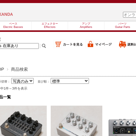
ベース
エフェクター
アンプ
パーツ
Electric Basses
Effectors
Amplifiers
Guitar Parts
索
OP
商品検索
示切替：
並び順：
件中1件～3件を表示
品一覧