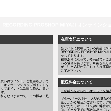
 ＆ RECORDING PROSHOP MIYAJI オンラインショッ
在庫表記について
当サイトに掲載している商品はMIYAJI
RECORDING PROSHOP MI
をしております。
在庫ありになっている商品でもご
いる場合があります。可能な限り
が、注文処理が完了しても在庫切
ご了承下さい。
お買い得ポイント。ご登録を頂いて
配送料金について
じてオンラインショップポイントを
ョップポイントは次回以降のお買い
※送料がかからないオンライン納
ます。
無料となりますので、この機会に是
ギター/ベース本体、大型の商品
金がかかる場合がございます。詳
せいただくか、ご注文後に弊社か
尚、メール便での配送は承ってお