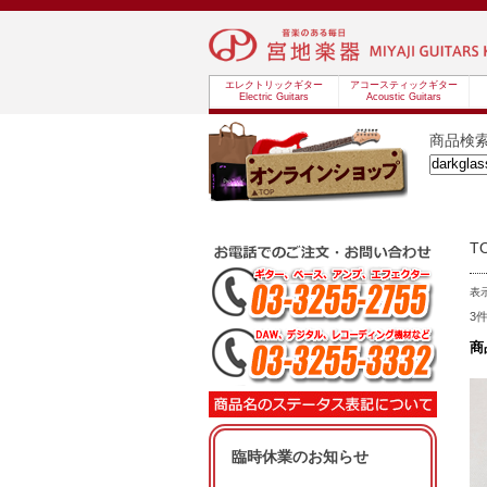
エレクトリックギター
アコースティックギター
Electric Guitars
Acoustic Guitars
商品検
T
表
3
商
臨時休業のお知らせ