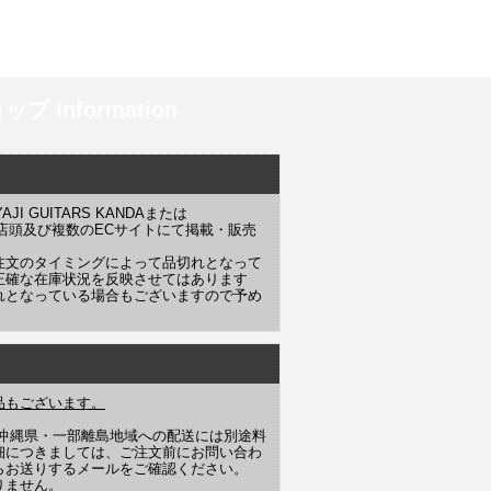
プ Information
 GUITARS KANDAまたは
YAJI 店頭及び複数のECサイトにて掲載・販売
注文のタイミングによって品切れとなって
正確な在庫状況を反映させてはあります
れとなっている場合もございますので予め
品もございます。
や沖縄県・一部離島地域への配送には別途料
細につきましては、ご注文前にお問い合わ
らお送りするメールをご確認ください。
りません。