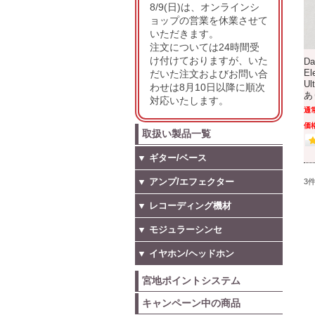
8/9(日)は、オンラインシ
ョップの営業を休業させて
いただきます。
注文については24時間受
け付けておりますが、いた
Da
だいた注文およびお問い合
El
U
わせは8月10日以降に順次
あ
対応いたします。
通
価格
取扱い製品一覧
▼ ギター/ベース
▼ アンプ/エフェクター
3
▼ レコーディング機材
▼ モジュラーシンセ
▼ イヤホン/ヘッドホン
宮地ポイントシステム
キャンペーン中の商品