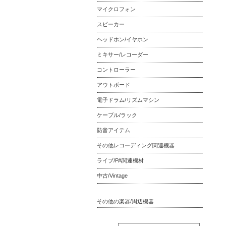
マイクロフォン
スピーカー
ヘッドホン/イヤホン
ミキサー/レコーダー
コントローラー
アウトボード
電子ドラム/リズムマシン
ケーブル/ラック
防音アイテム
その他レコーディング関連機器
ライブ/PA関連機材
中古/Vintage
その他の楽器/周辺機器