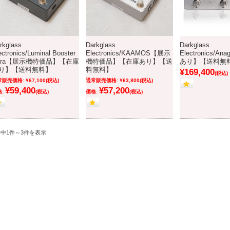
rkglass
Darkglass
Darkglass
ectronics/Luminal Booster
Electronics/KAAMOS【展示
Electronics/A
ltra【展示機特価品】【在庫
機特価品】【在庫あり】【送
あり】【送料無
り】【送料無料】
料無料】
¥169,400
(税込)
常販売価格:
¥67,100
(税込)
通常販売価格:
¥63,800
(税込)
¥59,400
¥57,200
:
(税込)
価格:
(税込)
件中1件～3件を表示