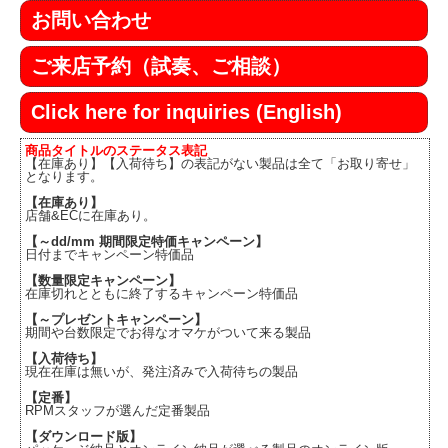
お問い合わせ
ご来店予約（試奏、ご相談）
Click here for inquiries (English)
商品タイトルのステータス表記
【在庫あり】【入荷待ち】の表記がない製品は全て「お取り寄せ」
となります。
【在庫あり】
店舗&ECに在庫あり。
【～dd/mm 期間限定特価キャンペーン】
日付までキャンペーン特価品
【数量限定キャンペーン】
在庫切れとともに終了するキャンペーン特価品
【～プレゼントキャンペーン】
期間や台数限定でお得なオマケがついて来る製品
【入荷待ち】
現在在庫は無いが、発注済みで入荷待ちの製品
【定番】
RPMスタッフが選んだ定番製品
【ダウンロード版】