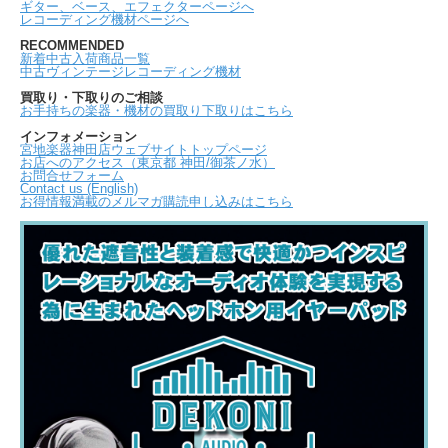
ギター、ベース、エフェクターページへ
レコーディング機材ページへ
RECOMMENDED
新着中古入荷商品一覧
中古ヴィンテージレコーディング機材
買取り・下取りのご相談
お手持ちの楽器・機材の買取り下取りはこちら
インフォメーション
宮地楽器神田店ウェブサイトトップページ
お店へのアクセス（東京都 神田/御茶ノ水）
お問合せフォーム
Contact us (English)
お得情報満載のメルマガ購読申し込みはこちら