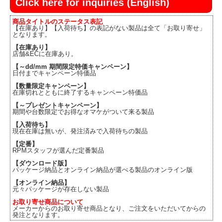
Click here for inquiries (English)
商品タイトルのステータス表記
【在庫あり】【入荷待ち】の表記がない製品は全て「お取り寄せ」
となります。
【在庫あり】
店舗&ECに在庫あり。
【～dd/mm 期間限定特価キャンペーン】
日付までキャンペーン特価品
【数量限定キャンペーン】
在庫切れとともに終了するキャンペーン特価品
【～プレゼントキャンペーン】
期間や台数限定でお得なオマケがついて来る製品
【入荷待ち】
現在在庫は無いが、発注済みで入荷待ちの製品
【定番】
RPMスタッフが選んだ定番製品
【ダウンロード版】
パッケージ納品とオンライン納品が選べる製品のオンライン版
【オンライン納品】
元々パッケージが存在しない製品
お取り寄せ商品について
メーカーからのお取り寄せ商品となり、ご注文をいただいてからの
発注となります。