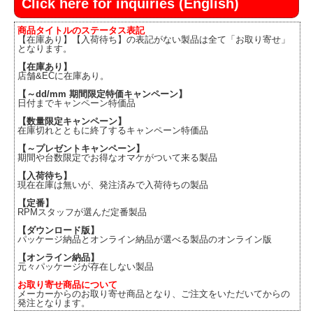
Click here for inquiries (English)
商品タイトルのステータス表記
【在庫あり】【入荷待ち】の表記がない製品は全て「お取り寄せ」
となります。
【在庫あり】
店舗&ECに在庫あり。
【～dd/mm 期間限定特価キャンペーン】
日付までキャンペーン特価品
【数量限定キャンペーン】
在庫切れとともに終了するキャンペーン特価品
【～プレゼントキャンペーン】
期間や台数限定でお得なオマケがついて来る製品
【入荷待ち】
現在在庫は無いが、発注済みで入荷待ちの製品
【定番】
RPMスタッフが選んだ定番製品
【ダウンロード版】
パッケージ納品とオンライン納品が選べる製品のオンライン版
【オンライン納品】
元々パッケージが存在しない製品
お取り寄せ商品について
メーカーからのお取り寄せ商品となり、ご注文をいただいてからの
発注となります。