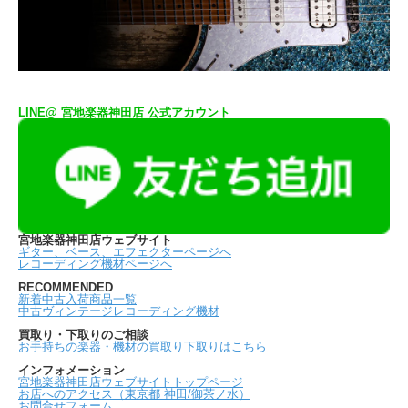
LINE@ 宮地楽器神田店 公式アカウント
宮地楽器神田店ウェブサイト
ギター、ベース、エフェクターページへ
レコーディング機材ページへ
RECOMMENDED
新着中古入荷商品一覧
中古ヴィンテージレコーディング機材
買取り・下取りのご相談
お手持ちの楽器・機材の買取り下取りはこちら
インフォメーション
宮地楽器神田店ウェブサイトトップページ
お店へのアクセス（東京都 神田/御茶ノ水）
お問合せフォーム