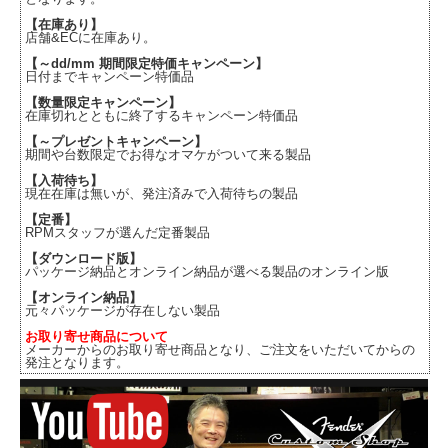
【在庫あり】
店舗&ECに在庫あり。
【～dd/mm 期間限定特価キャンペーン】
日付までキャンペーン特価品
【数量限定キャンペーン】
在庫切れとともに終了するキャンペーン特価品
【～プレゼントキャンペーン】
期間や台数限定でお得なオマケがついて来る製品
【入荷待ち】
現在在庫は無いが、発注済みで入荷待ちの製品
【定番】
RPMスタッフが選んだ定番製品
【ダウンロード版】
パッケージ納品とオンライン納品が選べる製品のオンライン版
【オンライン納品】
元々パッケージが存在しない製品
お取り寄せ商品について
メーカーからのお取り寄せ商品となり、ご注文をいただいてからの
発注となります。