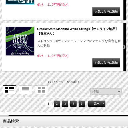
価格： 11,077円(税込)
Cradle/State Machine Weird Strings【オンライン納品】
【在庫あり】
ストリングス×ヴィンテージ・シンセのアナログな音色を膨
大に収録
価格： 11,077円(税込)
1 / 16ページ
（全303件）
1
2
3
4
5
次へ
商品検索