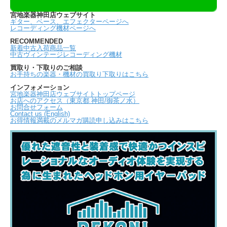
宮地楽器神田店ウェブサイト
ギター、ベース、エフェクターページへ
レコーディング機材ページへ
RECOMMENDED
新着中古入荷商品一覧
中古ヴィンテージレコーディング機材
買取り・下取りのご相談
お手持ちの楽器・機材の買取り下取りはこちら
インフォメーション
宮地楽器神田店ウェブサイトトップページ
お店へのアクセス（東京都 神田/御茶ノ水）
お問合せフォーム
Contact us (English)
お得情報満載のメルマガ購読申し込みはこちら