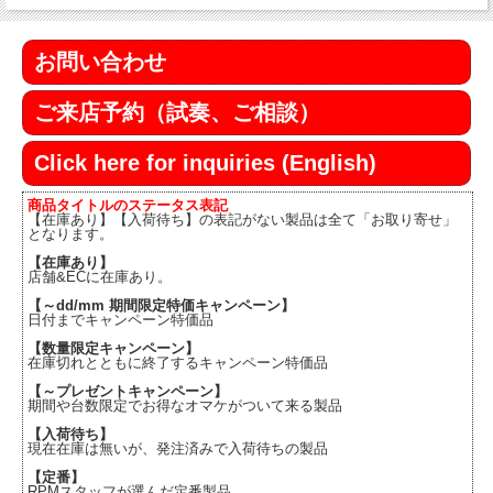
お問い合わせ
ご来店予約（試奏、ご相談）
Click here for inquiries (English)
商品タイトルのステータス表記
【在庫あり】【入荷待ち】の表記がない製品は全て「お取り寄せ」
となります。
【在庫あり】
店舗&ECに在庫あり。
【～dd/mm 期間限定特価キャンペーン】
日付までキャンペーン特価品
【数量限定キャンペーン】
在庫切れとともに終了するキャンペーン特価品
【～プレゼントキャンペーン】
期間や台数限定でお得なオマケがついて来る製品
【入荷待ち】
現在在庫は無いが、発注済みで入荷待ちの製品
【定番】
RPMスタッフが選んだ定番製品