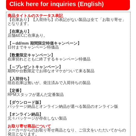
Click here for inquiries (English)
商品タイトルのステータス表記
【在庫あり】【入荷待ち】の表記がない製品は全て「お取り寄せ」
となります。
【在庫あり】
店舗&ECに在庫あり。
【～dd/mm 期間限定特価キャンペーン】
日付までキャンペーン特価品
【数量限定キャンペーン】
在庫切れとともに終了するキャンペーン特価品
【～プレゼントキャンペーン】
期間や台数限定でお得なオマケがついて来る製品
【入荷待ち】
現在在庫は無いが、発注済みで入荷待ちの製品
【定番】
RPMスタッフが選んだ定番製品
【ダウンロード版】
パッケージ納品とオンライン納品が選べる製品のオンライン版
【オンライン納品】
元々パッケージが存在しない製品
お取り寄せ商品について
メーカーからのお取り寄せ商品となり、ご注文をいただいてからの
発注となります。