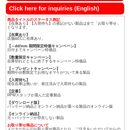
Click here for inquiries (English)
商品タイトルのステータス表記
【在庫あり】【入荷待ち】の表記がない製品は全て「お取り寄せ」
となります。
【在庫あり】
店舗&ECに在庫あり。
【～dd/mm 期間限定特価キャンペーン】
日付までキャンペーン特価品
【数量限定キャンペーン】
在庫切れとともに終了するキャンペーン特価品
【～プレゼントキャンペーン】
期間や台数限定でお得なオマケがついて来る製品
【入荷待ち】
現在在庫は無いが、発注済みで入荷待ちの製品
【定番】
RPMスタッフが選んだ定番製品
【ダウンロード版】
パッケージ納品とオンライン納品が選べる製品のオンライン版
【オンライン納品】
元々パッケージが存在しない製品
お取り寄せ商品について
メーカーからのお取り寄せ商品となり、ご注文をいただいてからの