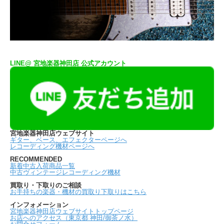
LINE@ 宮地楽器神田店 公式アカウント
宮地楽器神田店ウェブサイト
ギター、ベース、エフェクターページへ
レコーディング機材ページへ
RECOMMENDED
新着中古入荷商品一覧
中古ヴィンテージレコーディング機材
買取り・下取りのご相談
お手持ちの楽器・機材の買取り下取りはこちら
インフォメーション
宮地楽器神田店ウェブサイトトップページ
お店へのアクセス（東京都 神田/御茶ノ水）