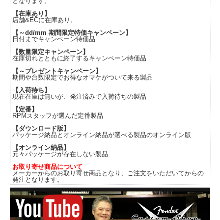
となります。
【在庫あり】
店舗&ECに在庫あり。
【～dd/mm 期間限定特価キャンペーン】
日付までキャンペーン特価品
【数量限定キャンペーン】
在庫切れとともに終了するキャンペーン特価品
【～プレゼントキャンペーン】
期間や台数限定でお得なオマケがついて来る製品
【入荷待ち】
現在在庫は無いが、発注済みで入荷待ちの製品
【定番】
RPMスタッフが選んだ定番製品
【ダウンロード版】
パッケージ納品とオンライン納品が選べる製品のオンライン版
【オンライン納品】
元々パッケージが存在しない製品
お取り寄せ商品について
メーカーからのお取り寄せ商品となり、ご注文をいただいてからの
発注となります。