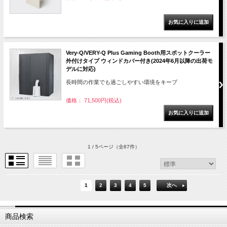
Very-Q/VERY-Q Plus Gaming Booth用スポットクーラー
外付けタイプ ウィンドカバー付き(2024年6月以降の出荷モ
デルに対応)
長時間の作業でも過ごしやすい環境をキープ
価格： 71,500円(税込)
1 / 5ページ
（全87件）
1
2
3
4
5
次へ
商品検索