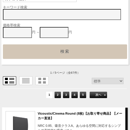
キーワード検索
価格帯検索
円 ～
円
1 / 5ページ
（全87件）
1
2
3
4
5
次へ
Vicoustic/Cinema Round (8枚)【お取り寄せ商品】【メー
カー直送】
NRC 0.85、吸音クラスA。あらゆる空間に対応するシンプ