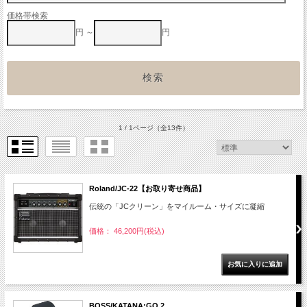
価格帯検索
円 ～
円
1 / 1ページ
（全13件）
Roland/JC-22【お取り寄せ商品】
伝統の「JCクリーン」をマイルーム・サイズに凝縮
価格： 46,200円(税込)
BOSS/KATANA:GO 2