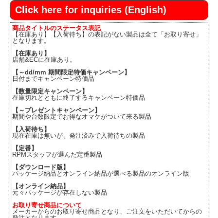
Click here for inquiries (English)
商品タイトルのステータス表記
【在庫あり】【入荷待ち】の表記がない製品は全て「お取り寄せ」
となります。
【在庫あり】
店舗&ECに在庫あり。
【～dd/mm 期間限定特価キャンペーン】
日付までキャンペーン特価品
【数量限定キャンペーン】
在庫切れとともに終了するキャンペーン特価品
【～プレゼントキャンペーン】
期間や台数限定でお得なオマケがついて来る製品
【入荷待ち】
現在在庫は無いが、発注済みで入荷待ちの製品
【定番】
RPMスタッフが選んだ定番製品
【ダウンロード版】
パッケージ納品とオンライン納品が選べる製品のオンライン版
【オンライン納品】
元々パッケージが存在しない製品
お取り寄せ商品について
メーカーからのお取り寄せ商品となり、ご注文をいただいてからの
発注となります。