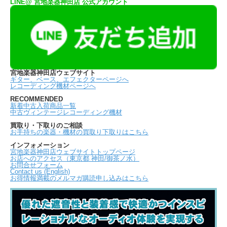
LINE@ 宮地楽器神田店 公式アカウント
宮地楽器神田店ウェブサイト
ギター、ベース、エフェクターページへ
レコーディング機材ページへ
RECOMMENDED
新着中古入荷商品一覧
中古ヴィンテージレコーディング機材
買取り・下取りのご相談
お手持ちの楽器・機材の買取り下取りはこちら
インフォメーション
宮地楽器神田店ウェブサイトトップページ
お店へのアクセス（東京都 神田/御茶ノ水）
お問合せフォーム
Contact us (English)
お得情報満載のメルマガ購読申し込みはこちら