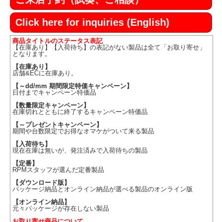
Click here for inquiries (English)
商品タイトルのステータス表記
【在庫あり】【入荷待ち】の表記がない製品は全て「お取り寄せ」
となります。
【在庫あり】
店舗&ECに在庫あり。
【～dd/mm 期間限定特価キャンペーン】
日付までキャンペーン特価品
【数量限定キャンペーン】
在庫切れとともに終了するキャンペーン特価品
【～プレゼントキャンペーン】
期間や台数限定でお得なオマケがついて来る製品
【入荷待ち】
現在在庫は無いが、発注済みで入荷待ちの製品
【定番】
RPMスタッフが選んだ定番製品
【ダウンロード版】
パッケージ納品とオンライン納品が選べる製品のオンライン版
【オンライン納品】
元々パッケージが存在しない製品
お取り寄せ商品について