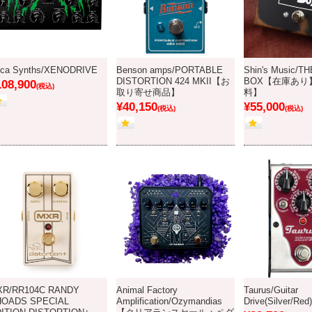
ica Synths/XENODRIVE
Benson amps/PORTABLE
Shin's Music/T
DISTORTION 424 MKII【お
BOX【在庫あり
108,900
(税込)
取り寄せ商品】
料】
¥40,150
¥55,000
(税込)
(税込)
XR/RR104C RANDY
Animal Factory
Taurus/Guitar
HOADS SPECIAL
Amplification/Ozymandias
Drive(Silver/Red)