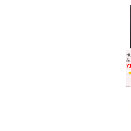
N
品
¥