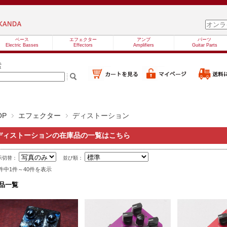
ベース
エフェクター
アンプ
パーツ
Electric Basses
Effectors
Amplifiers
Guitar Parts
索
OP
エフェクター
ディストーション
ディストーションの在庫品の一覧はこちら
示切替：
並び順：
6件中1件～40件を表示
品一覧