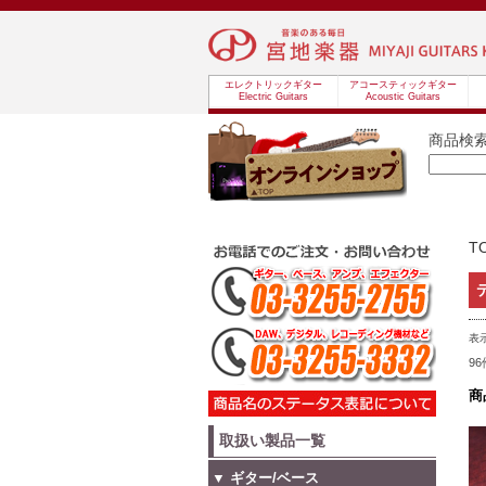
エレクトリックギター
アコースティックギター
Electric Guitars
Acoustic Guitars
商品検
T
表
9
商
取扱い製品一覧
▼ ギター/ベース