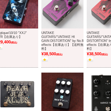
qtique/10/10 "XXJ"
UNTAKE
UNTAKE
VR【在庫あり】
GUITARS/"UNTAKE HI
GUITARS/"UNT
GAIN DISTORTION" by No.8
DISTORTION" b
29,400
(税込)
effects【在庫あり】【送料無
effects【在
料】
料】
¥38,500
¥38,500
(税込)
(税込)