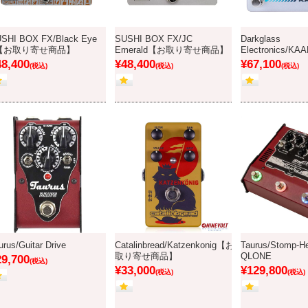
SHI BOX FX/Black Eye
SUSHI BOX FX/JC
Darkglass
I【お取り寄せ商品】
Emerald【お取り寄せ商品】
Electronics/KA
48,400
¥48,400
¥67,100
(税込)
(税込)
(税込)
urus/Guitar Drive
Catalinbread/Katzenkonig【お
Taurus/Stomp-H
取り寄せ商品】
QLONE
29,700
(税込)
¥33,000
¥129,800
(税込)
(税込)