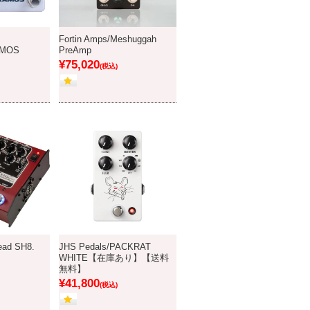
Fortin Amps/Meshuggah
AMOS
PreAmp
¥75,020
(税込)
ead SH8.
JHS Pedals/PACKRAT
WHITE【在庫あり】【送料
無料】
¥41,800
(税込)