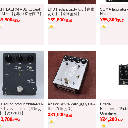
CHTLAERM AUDIO/Death
LPD Pedals/Sixty 8X【在庫
SOMA laboratory
er Alles【お取り寄せ商品】
あり】【送料無料】
Hazze
63,800
¥39,600
¥65,800
(税込)
(税込)
(税込)
ea sound product/idea-RTV
Analog White Zero/灰狼 Hai-
Citadel
r.01 valve-series【在庫あ
Ro【在庫あり】
Electronics/Plut
】【送料無料】
Overdrive
¥31,900
(税込)
43,780
¥24,200
(税込)
(税込)