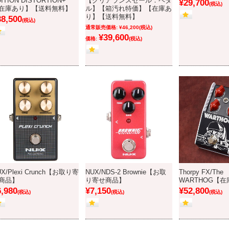
ITION DISTORTION+
【クリアランスセール：ペダ
¥29,700
(税込)
在庫あり】【送料無料】
ル】【箱汚れ特価】【在庫あ
り】【送料無料】
38,500
(税込)
通常販売価格:
¥46,200
(税込)
¥39,600
価格:
(税込)
UX/Plexi Crunch【お取り寄
NUX/NDS-2 Brownie【お取
Thorpy FX/The
商品】
り寄せ商品】
WARTHOG【
6,980
¥7,150
¥52,800
(税込)
(税込)
(税込)