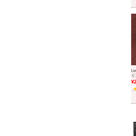
Le
り
¥