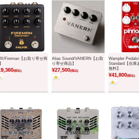
UX/Fireman【お取り寄せ商
Alias Sound/VANERN【お取
Wampler Pedals/
】
り寄せ商品】
Standard【
無料】
19,360
¥27,500
(税込)
(税込)
¥41,800
(税込)