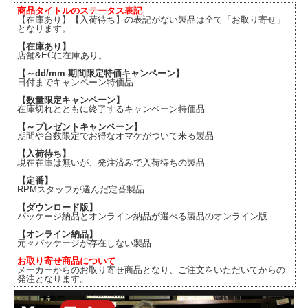
商品タイトルのステータス表記
【在庫あり】【入荷待ち】の表記がない製品は全て「お取り寄せ」
となります。
【在庫あり】
店舗&ECに在庫あり。
【～dd/mm 期間限定特価キャンペーン】
日付までキャンペーン特価品
【数量限定キャンペーン】
在庫切れとともに終了するキャンペーン特価品
【～プレゼントキャンペーン】
期間や台数限定でお得なオマケがついて来る製品
【入荷待ち】
現在在庫は無いが、発注済みで入荷待ちの製品
【定番】
RPMスタッフが選んだ定番製品
【ダウンロード版】
パッケージ納品とオンライン納品が選べる製品のオンライン版
【オンライン納品】
元々パッケージが存在しない製品
お取り寄せ商品について
メーカーからのお取り寄せ商品となり、ご注文をいただいてからの
発注となります。