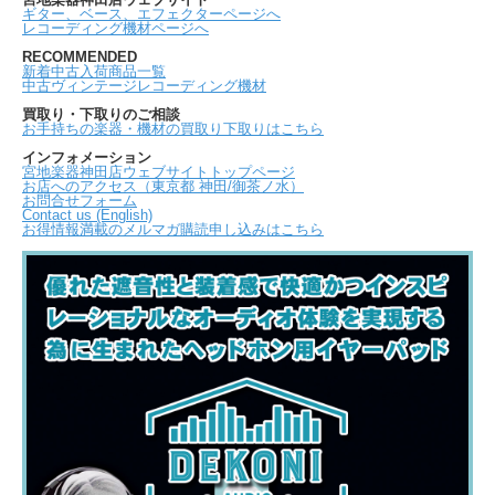
ギター、ベース、エフェクターページへ
レコーディング機材ページへ
RECOMMENDED
新着中古入荷商品一覧
中古ヴィンテージレコーディング機材
買取り・下取りのご相談
お手持ちの楽器・機材の買取り下取りはこちら
インフォメーション
宮地楽器神田店ウェブサイトトップページ
お店へのアクセス（東京都 神田/御茶ノ水）
お問合せフォーム
Contact us (English)
お得情報満載のメルマガ購読申し込みはこちら