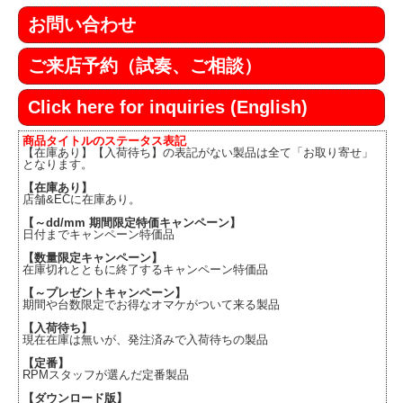
お問い合わせ
ご来店予約（試奏、ご相談）
Click here for inquiries (English)
商品タイトルのステータス表記
【在庫あり】【入荷待ち】の表記がない製品は全て「お取り寄せ」
となります。
【在庫あり】
店舗&ECに在庫あり。
【～dd/mm 期間限定特価キャンペーン】
日付までキャンペーン特価品
【数量限定キャンペーン】
在庫切れとともに終了するキャンペーン特価品
【～プレゼントキャンペーン】
期間や台数限定でお得なオマケがついて来る製品
【入荷待ち】
現在在庫は無いが、発注済みで入荷待ちの製品
【定番】
RPMスタッフが選んだ定番製品
【ダウンロード版】