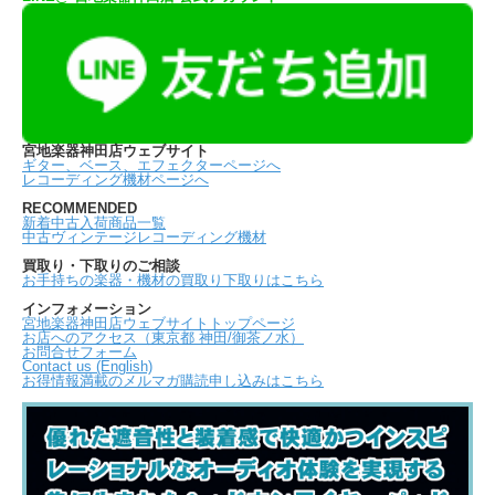
宮地楽器神田店ウェブサイト
ギター、ベース、エフェクターページへ
レコーディング機材ページへ
RECOMMENDED
新着中古入荷商品一覧
中古ヴィンテージレコーディング機材
買取り・下取りのご相談
お手持ちの楽器・機材の買取り下取りはこちら
インフォメーション
宮地楽器神田店ウェブサイトトップページ
お店へのアクセス（東京都 神田/御茶ノ水）
お問合せフォーム
Contact us (English)
お得情報満載のメルマガ購読申し込みはこちら