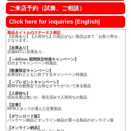
ご来店予約（試奏、ご相談）
Click here for inquiries (English)
商品タイトルのステータス表記
【在庫あり】【入荷待ち】の表記がない製品は全て「お取り寄せ」
となります。
【在庫あり】
店舗&ECに在庫あり。
【～dd/mm 期間限定特価キャンペーン】
日付までキャンペーン特価品
【数量限定キャンペーン】
在庫切れとともに終了するキャンペーン特価品
【～プレゼントキャンペーン】
期間や台数限定でお得なオマケがついて来る製品
【入荷待ち】
現在在庫は無いが、発注済みで入荷待ちの製品
【定番】
RPMスタッフが選んだ定番製品
【ダウンロード版】
パッケージ納品とオンライン納品が選べる製品のオンライン版
【オンライン納品】