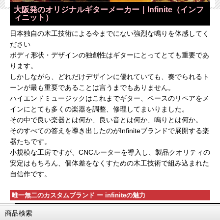
大阪発のオリジナルギターメーカー｜Infinite（インフ
ィニット）
日本独自の木工技術による今までにない強烈な鳴りを体感してく
ださい
ボディ形状・デザインの独創性はギターにとってとても重要であ
ります。
しかしながら、どれだけデザインに優れていても、奏でられるト
ーンが最も重要であることは言うまでもありません。
ハイエンドミュージックはこれまでギター、ベースのリペアをメ
インにとても多くの楽器を調整、修理してまいりました。
その中で良い楽器とは何か、良い音とは何か、鳴りとは何か。
そのすべての答えを導き出したのがInfiniteブランドで展開する楽
器たちです。
小規模な工房ですが、CNCルーターを導入し、製品クオリティの
安定はもちろん、個体差をなくすための木工技術で組み込まれた
自信作です。
唯一無二のカスタムブランド ー infiniteの魅力
商品検索