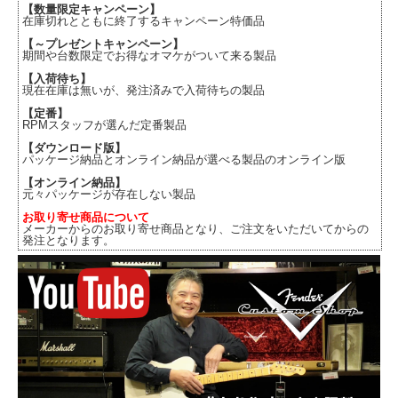
【数量限定キャンペーン】
在庫切れとともに終了するキャンペーン特価品
【～プレゼントキャンペーン】
期間や台数限定でお得なオマケがついて来る製品
【入荷待ち】
現在在庫は無いが、発注済みで入荷待ちの製品
【定番】
RPMスタッフが選んだ定番製品
【ダウンロード版】
パッケージ納品とオンライン納品が選べる製品のオンライン版
【オンライン納品】
元々パッケージが存在しない製品
お取り寄せ商品について
メーカーからのお取り寄せ商品となり、ご注文をいただいてからの
発注となります。