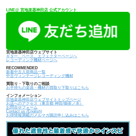
LINE@ 宮地楽器神田店 公式アカウント
宮地楽器神田店ウェブサイト
ギター、ベース、エフェクターページへ
レコーディング機材ページへ
RECOMMENDED
新着中古入荷商品一覧
中古ヴィンテージレコーディング機材
買取り・下取りのご相談
お手持ちの楽器・機材の買取り下取りはこちら
インフォメーション
宮地楽器神田店ウェブサイトトップページ
お店へのアクセス（東京都 神田/御茶ノ水）
お問合せフォーム
Contact us (English)
お得情報満載のメルマガ購読申し込みはこちら