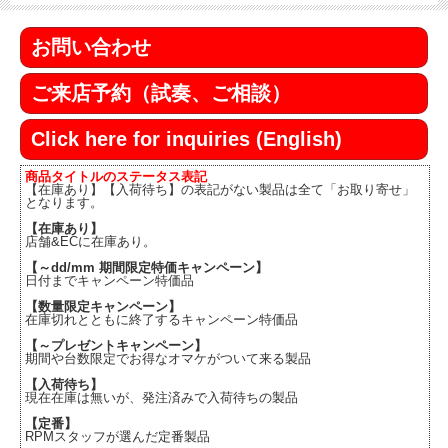
お問い合わせ
ご来店予約（試奏、ご相談）
Click here for inquiries (English)
商品タイトルのステータス表記
【在庫あり】【入荷待ち】の表記がない製品は全て「お取り寄せ」
となります。
【在庫あり】
店舗&ECに在庫あり。
【～dd/mm 期間限定特価キャンペーン】
日付までキャンペーン特価品
【数量限定キャンペーン】
在庫切れとともに終了するキャンペーン特価品
【～プレゼントキャンペーン】
期間や台数限定でお得なオマケがついて来る製品
【入荷待ち】
現在在庫は無いが、発注済みで入荷待ちの製品
【定番】
RPMスタッフが選んだ定番製品