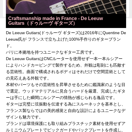
Craftsmanship made in France - De Leeuw
Guitars（ドゥルーヴ ギターズ）
De Leeuw Gutiars(ドゥルーヴ ギターズ)は2016年にQuentine De
Leeuw氏が フランスで立ち上げた100%手作りのギターブラン
ド。
パリに本拠地を持つユニークなギター工房です。
De Leeuw GuitarsはCNCルーターを使用せず一本一本ルシアー
によりハンドカービングで製作するため、外観は彫刻にも匹敵す
る芸術性。曲面で構成されるボディはそれだけで空間芸術として
の見応えある外観です。
木材やパーツもその芸術性を昇華させるために鑑識家のような目
で選定。ウッドマテリアルに見合うハードを厳選、完成したギタ
ーは手にした瞬間にルシアーの情熱が感じられる逸品です。
ギターは完璧に弦振動を伝達する為にスルーネックを基本とし、
フランス製ならではの美的感覚と自由な設計によるユニークなデ
ザインも魅力です。
ブランドは環境保護にも取り組みプラスチック素材を使用せずア
ルミニウムプレートでピックガードやバックプレートを作成し,