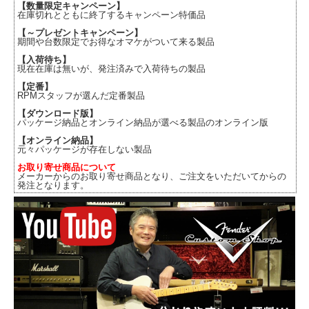
【数量限定キャンペーン】
在庫切れとともに終了するキャンペーン特価品
【～プレゼントキャンペーン】
期間や台数限定でお得なオマケがついて来る製品
【入荷待ち】
現在在庫は無いが、発注済みで入荷待ちの製品
【定番】
RPMスタッフが選んだ定番製品
【ダウンロード版】
パッケージ納品とオンライン納品が選べる製品のオンライン版
【オンライン納品】
元々パッケージが存在しない製品
お取り寄せ商品について
メーカーからのお取り寄せ商品となり、ご注文をいただいてからの
発注となります。