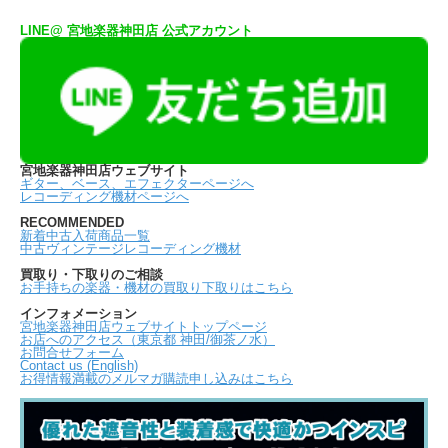
LINE@ 宮地楽器神田店 公式アカウント
宮地楽器神田店ウェブサイト
ギター、ベース、エフェクターページへ
レコーディング機材ページへ
RECOMMENDED
新着中古入荷商品一覧
中古ヴィンテージレコーディング機材
買取り・下取りのご相談
お手持ちの楽器・機材の買取り下取りはこちら
インフォメーション
宮地楽器神田店ウェブサイトトップページ
お店へのアクセス（東京都 神田/御茶ノ水）
お問合せフォーム
Contact us (English)
お得情報満載のメルマガ購読申し込みはこちら