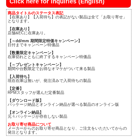
Click here for inquiries (English)
商品タイトルのステータス表記
【在庫あり】【入荷待ち】の表記がない製品は全て「お取り寄せ」
となります。
【在庫あり】
店舗&ECに在庫あり。
【～dd/mm 期間限定特価キャンペーン】
日付までキャンペーン特価品
【数量限定キャンペーン】
在庫切れとともに終了するキャンペーン特価品
【～プレゼントキャンペーン】
期間や台数限定でお得なオマケがついて来る製品
【入荷待ち】
現在在庫は無いが、発注済みで入荷待ちの製品
【定番】
RPMスタッフが選んだ定番製品
【ダウンロード版】
パッケージ納品とオンライン納品が選べる製品のオンライン版
【オンライン納品】
元々パッケージが存在しない製品
お取り寄せ商品について
メーカーからのお取り寄せ商品となり、ご注文をいただいてからの
発注となります。