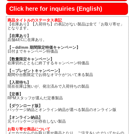
Click here for inquiries (English)
商品タイトルのステータス表記
【在庫あり】【入荷待ち】の表記がない製品は全て「お取り寄せ」
となります。
【在庫あり】
店舗&ECに在庫あり。
【～dd/mm 期間限定特価キャンペーン】
日付までキャンペーン特価品
【数量限定キャンペーン】
在庫切れとともに終了するキャンペーン特価品
【～プレゼントキャンペーン】
期間や台数限定でお得なオマケがついて来る製品
【入荷待ち】
現在在庫は無いが、発注済みで入荷待ちの製品
【定番】
RPMスタッフが選んだ定番製品
【ダウンロード版】
パッケージ納品とオンライン納品が選べる製品のオンライン版
【オンライン納品】
元々パッケージが存在しない製品
お取り寄せ商品について
メーカーからのお取り寄せ商品となり、ご注文をいただいてからの