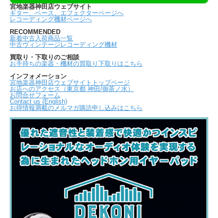
宮地楽器神田店ウェブサイト
ギター、ベース、エフェクターページへ
レコーディング機材ページへ
RECOMMENDED
新着中古入荷商品一覧
中古ヴィンテージレコーディング機材
買取り・下取りのご相談
お手持ちの楽器・機材の買取り下取りはこちら
インフォメーション
宮地楽器神田店ウェブサイトトップページ
お店へのアクセス（東京都 神田/御茶ノ水）
お問合せフォーム
Contact us (English)
お得情報満載のメルマガ購読申し込みはこちら