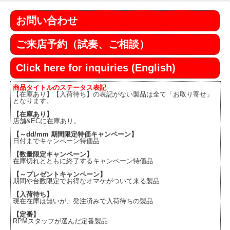
お問い合わせ
ご来店予約（試奏、ご相談）
Click here for inquiries (English)
商品タイトルのステータス表記
【在庫あり】【入荷待ち】の表記がない製品は全て「お取り寄せ」
となります。
【在庫あり】
店舗&ECに在庫あり。
【～dd/mm 期間限定特価キャンペーン】
日付までキャンペーン特価品
【数量限定キャンペーン】
在庫切れとともに終了するキャンペーン特価品
【～プレゼントキャンペーン】
期間や台数限定でお得なオマケがついて来る製品
【入荷待ち】
現在在庫は無いが、発注済みで入荷待ちの製品
【定番】
RPMスタッフが選んだ定番製品