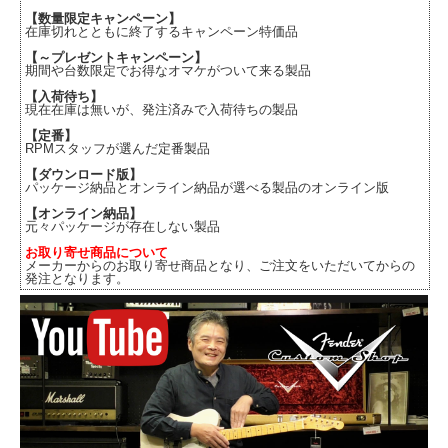
【数量限定キャンペーン】
在庫切れとともに終了するキャンペーン特価品
【～プレゼントキャンペーン】
期間や台数限定でお得なオマケがついて来る製品
【入荷待ち】
現在在庫は無いが、発注済みで入荷待ちの製品
【定番】
RPMスタッフが選んだ定番製品
【ダウンロード版】
パッケージ納品とオンライン納品が選べる製品のオンライン版
【オンライン納品】
元々パッケージが存在しない製品
お取り寄せ商品について
メーカーからのお取り寄せ商品となり、ご注文をいただいてからの
発注となります。