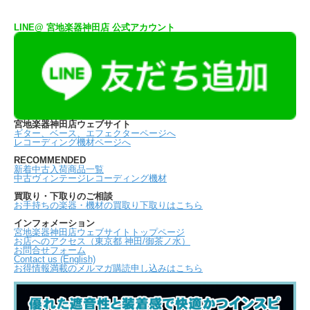
LINE@ 宮地楽器神田店 公式アカウント
宮地楽器神田店ウェブサイト
ギター、ベース、エフェクターページへ
レコーディング機材ページへ
RECOMMENDED
新着中古入荷商品一覧
中古ヴィンテージレコーディング機材
買取り・下取りのご相談
お手持ちの楽器・機材の買取り下取りはこちら
インフォメーション
宮地楽器神田店ウェブサイトトップページ
お店へのアクセス（東京都 神田/御茶ノ水）
お問合せフォーム
Contact us (English)
お得情報満載のメルマガ購読申し込みはこちら