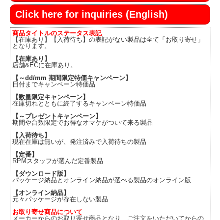
Click here for inquiries (English)
商品タイトルのステータス表記
【在庫あり】【入荷待ち】の表記がない製品は全て「お取り寄せ」
となります。
【在庫あり】
店舗&ECに在庫あり。
【～dd/mm 期間限定特価キャンペーン】
日付までキャンペーン特価品
【数量限定キャンペーン】
在庫切れとともに終了するキャンペーン特価品
【～プレゼントキャンペーン】
期間や台数限定でお得なオマケがついて来る製品
【入荷待ち】
現在在庫は無いが、発注済みで入荷待ちの製品
【定番】
RPMスタッフが選んだ定番製品
【ダウンロード版】
パッケージ納品とオンライン納品が選べる製品のオンライン版
【オンライン納品】
元々パッケージが存在しない製品
お取り寄せ商品について
メーカーからのお取り寄せ商品となり、ご注文をいただいてからの