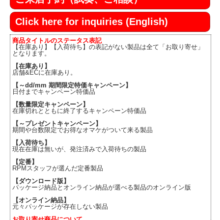
Click here for inquiries (English)
商品タイトルのステータス表記
【在庫あり】【入荷待ち】の表記がない製品は全て「お取り寄せ」
となります。
【在庫あり】
店舗&ECに在庫あり。
【～dd/mm 期間限定特価キャンペーン】
日付までキャンペーン特価品
【数量限定キャンペーン】
在庫切れとともに終了するキャンペーン特価品
【～プレゼントキャンペーン】
期間や台数限定でお得なオマケがついて来る製品
【入荷待ち】
現在在庫は無いが、発注済みで入荷待ちの製品
【定番】
RPMスタッフが選んだ定番製品
【ダウンロード版】
パッケージ納品とオンライン納品が選べる製品のオンライン版
【オンライン納品】
元々パッケージが存在しない製品
お取り寄せ商品について