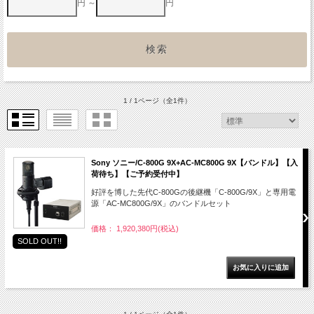
円 ～
円
1 / 1ページ
（全1件）
Sony ソニー/C-800G 9X+AC-MC800G 9X【バンドル】【入
荷待ち】【ご予約受付中】
好評を博した先代C-800Gの後継機「C-800G/9X」と専用電
源「AC-MC800G/9X」のバンドルセット
価格： 1,920,380円(税込)
SOLD OUT!!