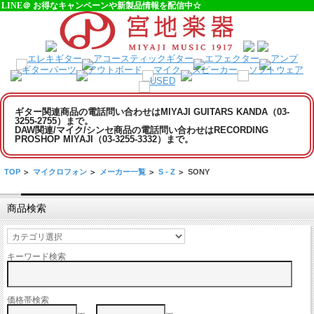
LINE＠ お得なキャンペーンや新製品情報を配信中☆
ギター関連商品の電話問い合わせはMIYAJI GUITARS KANDA（03-
3255-2755）まで。
DAW関連/マイク/シンセ商品の電話問い合わせはRECORDING
PROSHOP MIYAJI（03-3255-3332）まで。
TOP
>
マイクロフォン
>
メーカー一覧
>
S - Z
>
SONY
商品検索
キーワード検索
価格帯検索