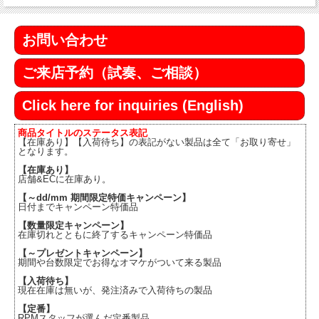
お問い合わせ
ご来店予約（試奏、ご相談）
Click here for inquiries (English)
商品タイトルのステータス表記
【在庫あり】【入荷待ち】の表記がない製品は全て「お取り寄せ」
となります。
【在庫あり】
店舗&ECに在庫あり。
【～dd/mm 期間限定特価キャンペーン】
日付までキャンペーン特価品
【数量限定キャンペーン】
在庫切れとともに終了するキャンペーン特価品
【～プレゼントキャンペーン】
期間や台数限定でお得なオマケがついて来る製品
【入荷待ち】
現在在庫は無いが、発注済みで入荷待ちの製品
【定番】
RPMスタッフが選んだ定番製品