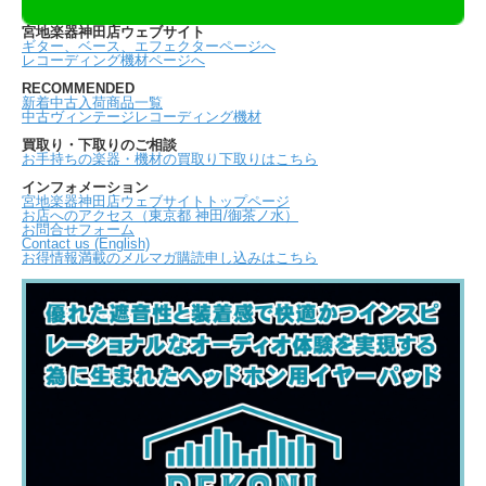
宮地楽器神田店ウェブサイト
ギター、ベース、エフェクターページへ
レコーディング機材ページへ
RECOMMENDED
新着中古入荷商品一覧
中古ヴィンテージレコーディング機材
買取り・下取りのご相談
お手持ちの楽器・機材の買取り下取りはこちら
インフォメーション
宮地楽器神田店ウェブサイトトップページ
お店へのアクセス（東京都 神田/御茶ノ水）
お問合せフォーム
Contact us (English)
お得情報満載のメルマガ購読申し込みはこちら