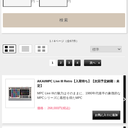
円 ～
円
1 / 4ページ
（全67件）
1
2
3
4
次へ
AKAI/MPC Live III Retro【入荷待ち】【次回予定納期：未
定】
MPC Live IIIの魅力はそのままに、1980年代後半の象徴的な
MPCシリーズに着想を得たMPC
価格： 268,000円(税込)