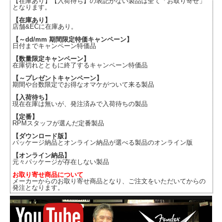
【在庫あり】【入荷待ち】の表記がない製品は全て「お取り寄せ」
となります。
【在庫あり】
店舗&ECに在庫あり。
【～dd/mm 期間限定特価キャンペーン】
日付までキャンペーン特価品
【数量限定キャンペーン】
在庫切れとともに終了するキャンペーン特価品
【～プレゼントキャンペーン】
期間や台数限定でお得なオマケがついて来る製品
【入荷待ち】
現在在庫は無いが、発注済みで入荷待ちの製品
【定番】
RPMスタッフが選んだ定番製品
【ダウンロード版】
パッケージ納品とオンライン納品が選べる製品のオンライン版
【オンライン納品】
元々パッケージが存在しない製品
お取り寄せ商品について
メーカーからのお取り寄せ商品となり、ご注文をいただいてからの
発注となります。