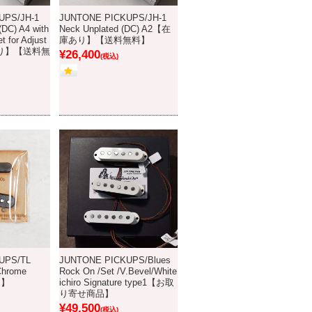
UPS/JH-1
JUNTONE PICKUPS/JH-1
(DC) A4 with
Neck Unplated (DC) A2【在
 for Adjust
庫あり】【送料無料】
あり】【送料無
¥26,400
(税込)
UPS/TL
JUNTONE PICKUPS/Blues
Chrome
Rock On /Set /V.Bevel/White
り】
ichiro Signature type1【お取
り寄せ商品】
¥49,500
(税込)