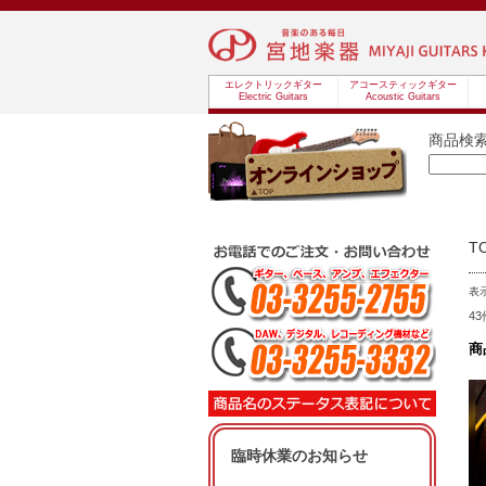
エレクトリックギター
アコースティックギター
Electric Guitars
Acoustic Guitars
商品検
T
表
4
商
臨時休業のお知らせ