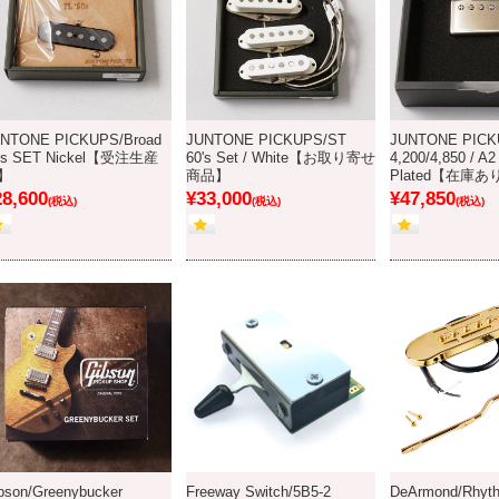
NTONE PICKUPS/Broad
JUNTONE PICKUPS/ST
JUNTONE PICK
's SET Nickel【受注生産
60's Set / White【お取り寄せ
4,200/4,850 / A2
】
商品】
Plated【在庫あ
28,600
¥33,000
¥47,850
(税込)
(税込)
(税込)
bson/Greenybucker
Freeway Switch/5B5-2
DeArmond/Rhyth