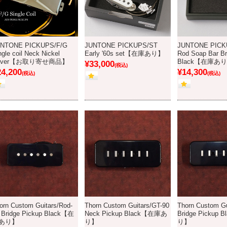
NTONE PICKUPS/F/G
JUNTONE PICKUPS/ST
JUNTONE PICKU
ngle coil Neck Nickel
Early '60s set【在庫あり】
Rod Soap Bar Br
over【お取り寄せ商品】
Black【在庫あ
¥33,000
(税込)
24,200
¥14,300
(税込)
(税込)
orn Custom Guitars/Rod-
Thorn Custom Guitars/GT-90
Thorn Custom Gu
 Bridge Pickup Black【在
Neck Pickup Black【在庫あ
Bridge Pickup
あり】
り】
り】