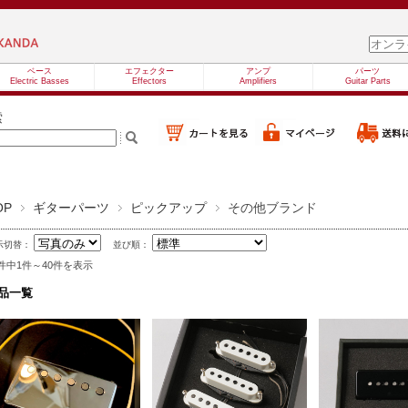
ベース
エフェクター
アンプ
パーツ
Electric Basses
Effectors
Amplifiers
Guitar Parts
索
OP
ギターパーツ
ピックアップ
その他ブランド
示切替：
並び順：
3件中1件～40件を表示
品一覧