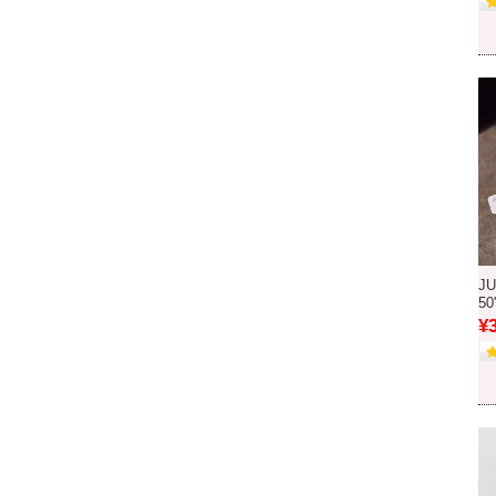
JU
50
¥