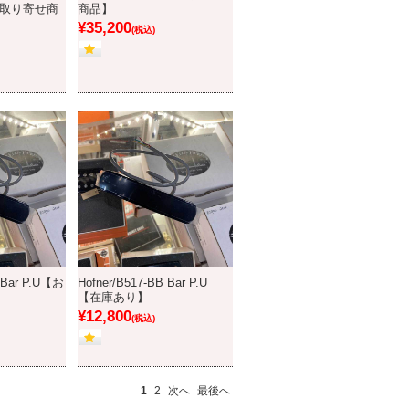
p【お取り寄せ商
商品】
¥35,200
(税込)
 Bar P.U【お
Hofner/B517-BB Bar P.U
【在庫あり】
¥12,800
(税込)
1
2
次へ
最後へ