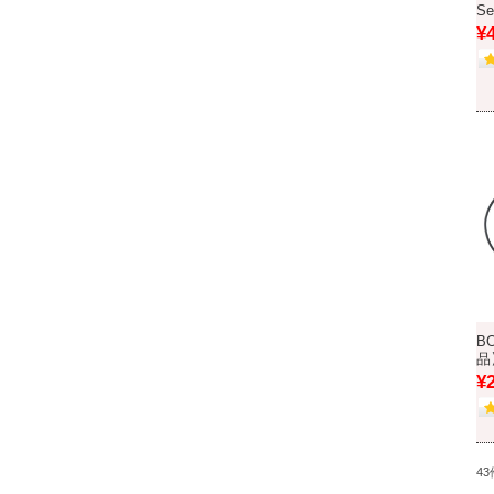
S
¥
B
品
¥
4