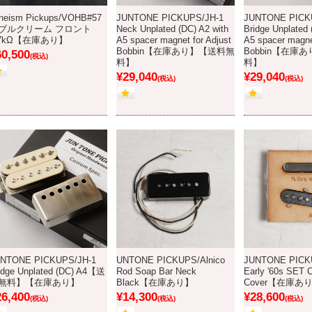
neism Pickups/VOHB#57
JUNTONE PICKUPS/JH-1
JUNTONE PICK
ブルクリーム フロント
Neck Unplated (DC) A2 with
Bridge Unplated 
.7kΩ【在庫あり】
A5 spacer magnet for Adjust
A5 spacer magnet
Bobbin【在庫あり】【送料無
Bobbin【在庫
60,500
(税込)
料】
料】
¥29,040
¥29,040
(税込)
(税込)
NTONE PICKUPS/JH-1
UNTONE PICKUPS/Alnico
JUNTONE PICK
idge Unplated (DC) A4【送
Rod Soap Bar Neck
Early '60s SET 
無料】【在庫あり】
Black【在庫あり】
Cover【在庫あ
26,400
¥14,300
¥28,600
(税込)
(税込)
(税込)