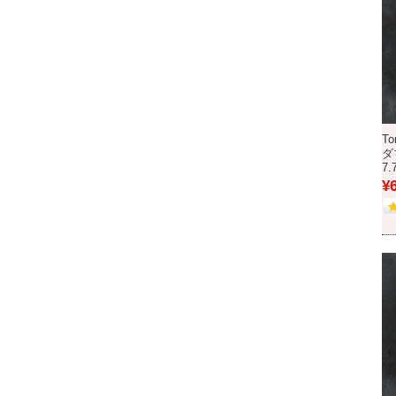
To
ダ
7
¥