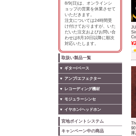
8/9(日)は、オンラインシ
ョップの営業を休業させて
いただきます。
注文については24時間受
け付けておりますが、いた
JU
だいた注文およびお問い合
Si
C
わせは8月10日以降に順次
¥
対応いたします。
取扱い製品一覧
▼ ギター/ベース
▼ アンプ/エフェクター
▼ レコーディング機材
▼ モジュラーシンセ
▼ イヤホン/ヘッドホン
宮地ポイントシステム
Th
90
キャンペーン中の商品
庫