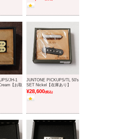
UPS/JH-1
JUNTONE PICKUPS/TL 50's
le Cream【お取
SET Nickel【在庫あり】
¥28,600
(税込)