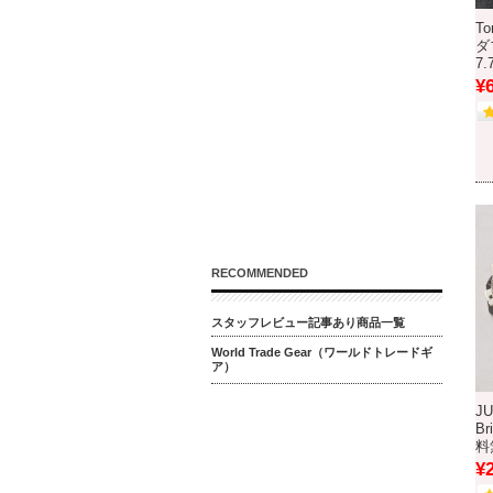
To
ダ
7
¥
RECOMMENDED
スタッフレビュー記事あり商品一覧
World Trade Gear（ワールドトレードギ
ア）
JU
Br
料
¥