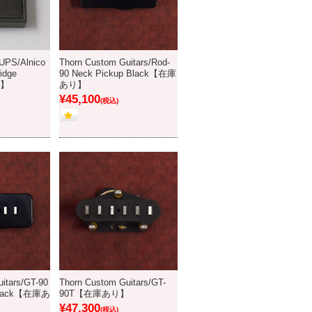
PS/Alnico
Thorn Custom Guitars/Rod-
idge
90 Neck Pickup Black【在庫
り】
あり】
¥45,100
(税込)
itars/GT-90
Thorn Custom Guitars/GT-
 Black【在庫あ
90T【在庫あり】
¥47,300
(税込)